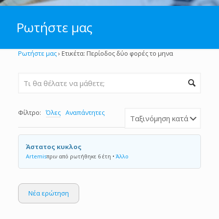
Ρωτήστε μας
Ρωτήστε μας
›
Ετικέτα: Περίοδος δύο φορές το μηνα
Φίλτρο:
Όλες
Αναπάντητες
Άστατος κυκλος
Artemis
πριν από ρωτήθηκε 6 έτη
•
Άλλο
Νέα ερώτηση