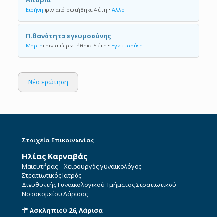
Απορία
Ειρήνη
πριν από ρωτήθηκε 4 έτη
•
Άλλο
Πιθανότητα εγκυμοσύνης
Μαρια
πριν από ρωτήθηκε 5 έτη
•
Εγκυμοσύνη
Νέα ερώτηση
Στοιχεία Επικοινωνίας
Ηλίας Καρναβάς
Μαιευτήρας – Χειρουργός γυναικολόγος
Στρατιωτικός Ιατρός
Διευθυντής Γυναικολογικού Τμήματος Στρατιωτικού
Νοσοκομείου Λάρισας
Ασκληπιού 26, Λάρισα