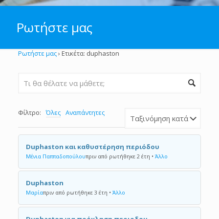
Ρωτήστε μας
Ρωτήστε μας
›
Ετικέτα: duphaston
Φίλτρο:
Όλες
Αναπάντητες
Duphaston και καθυστέρηση περιόδου
Μένια Παππαδοπούλου
πριν από ρωτήθηκε 2 έτη
•
Άλλο
Duphaston
Μαρία
πριν από ρωτήθηκε 3 έτη
•
Άλλο