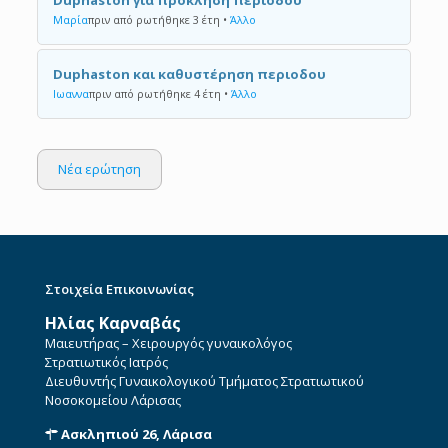
Duphaston για πρόκληση περιοδου
Μαρία
πριν από ρωτήθηκε 3 έτη
•
Άλλο
Duphaston και καθυστέρηση περιοδου
Ιωαννα
πριν από ρωτήθηκε 4 έτη
•
Άλλο
Νέα ερώτηση
Στοιχεία Επικοινωνίας
Ηλίας Καρναβάς
Μαιευτήρας – Χειρουργός γυναικολόγος
Στρατιωτικός Ιατρός
Διευθυντής Γυναικολογικού Τμήματος Στρατιωτικού
Νοσοκομείου Λάρισας
Ασκληπιού 26, Λάρισα