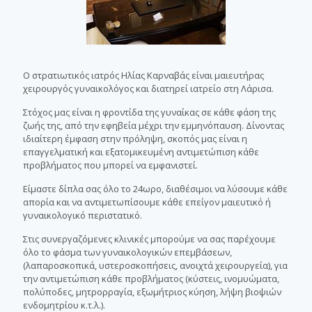
Ο στρατιωτικός ιατρός Ηλίας Καρναβάς είναι μαιευτήρας
χειρουργός γυναικολόγος και διατηρεί ιατρείο στη Λάρισα.
Στόχος μας είναι η φροντίδα της γυναίκας σε κάθε φάση της
ζωής της, από την εφηβεία μέχρι την εμμηνόπαυση. Δίνοντας
ιδιαίτερη έμφαση στην πρόληψη, σκοπός μας είναι η
επαγγελματική και εξατομικευμένη αντιμετώπιση κάθε
προβλήματος που μπορεί να εμφανιστεί.
Είμαστε δίπλα σας όλο το 24ωρο, διαθέσιμοι να λύσουμε κάθε
απορία και να αντιμετωπίσουμε κάθε επείγον μαιευτικό ή
γυναικολογικό περιστατικό.
Στις συνεργαζόμενες κλινικές μπορούμε να σας παρέχουμε
όλο το φάσμα των γυναικολογικών επεμβάσεων,
(λαπαροσκοπικά, υστεροσκοπήσεις, ανοιχτά χειρουργεία), για
την αντιμετώπιση κάθε προβλήματος (κύστεις, ινομυώματα,
πολύποδες, μητρορραγία, εξωμήτριος κύηση, λήψη βιοψιών
ενδομητρίου κ.τ.λ.).