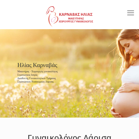
Ηλίας Καρναβάς
Μαιευτήρας - Χειρουργός γυναικολόγος
Στρατιωτικός Ιατρός
Διευθυντής Γυναικολογικού Τμήματος
Στρατιωτικού Νοσοκομείου Λάρισας
Γυναικολόγος Λάρισα