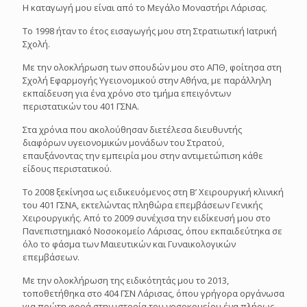
Η καταγωγή μου είναι από το Μεγάλο Μοναστήρι Λάρισας.
Το 1998 ήταν το έτος εισαγωγής μου στη Στρατιωτική Ιατρική
Σχολή.
Με την ολοκλήρωση των σπουδών μου στο ΑΠΘ, φοίτησα στη
Σχολή Εφαρμογής Υγειονομικού στην Αθήνα, με παράλληλη
εκπαίδευση για ένα χρόνο στο τμήμα επειγόντων
περιστατικών του 401 ΓΣΝΑ.
Στα χρόνια που ακολούθησαν διετέλεσα διευθυντής
διαφόρων υγειονομικών μονάδων του Στρατού,
επαυξάνοντας την εμπειρία μου στην αντιμετώπιση κάθε
είδους περιστατικού.
Το 2008 ξεκίνησα ως ειδικευόμενος στη Β’ Χειρουργική κλινική
του 401 ΓΣΝΑ, εκτελώντας πληθώρα επεμβάσεων Γενικής
Χειρουργικής. Από το 2009 συνέχισα την ειδίκευσή μου στο
Πανεπιστημιακό Νοσοκομείο Λάρισας, όπου εκπαιδεύτηκα σε
όλο το φάσμα των Μαιευτικών και Γυναικολογικών
επεμβάσεων.
Με την ολοκλήρωση της ειδικότητάς μου το 2013,
τοποθετήθηκα στο 404 ΓΣΝ Λάρισας, όπου γρήγορα οργάνωσα
για πρώτη φορά στην ιστορία του νοσοκομείου ένα πλήρως