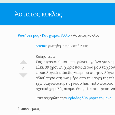
Άστατος κυκλος
Ρωτήστε μας
›
Κατηγορία: Άλλο
›
Άστατος κυκλος
Artemis
ρωτήθηκε πριν από 6 έτη
Καλησπερα
Σας ευχαριστώ που αφιερώνετε χρόνο για να 
Είμαι 39 χρονών χωρίς παιδιά όλα μου τα χρό
0
φυσιολογικά επίπεδα,θεώρησα ότι ήταν λόγω κ
αδιαθετησα στη 14η μέρα από την αρχή της τελ
έχω διαγνωστεί με τη νόσο hasimoto ωστόσο ο 
σχετικά χαμηλές ακόμα. Θεωρείτε ότι πρέπει ν
Ετικέτες ερώτησης:
Περίοδος δύο φορές το μηνα
1 απαντήσεις