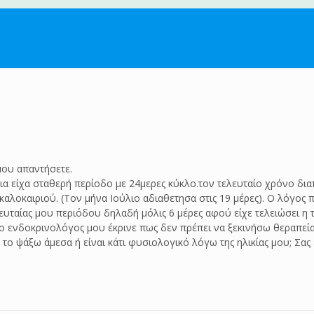
μου απαντήσετε.
νια είχα σταθερή περίοδο με 24μερες κύκλο.τον τελευταίο χρόνο δ
αλοκαιριού. (Τον μήνα Ιούλιο αδιαθετησα στις 19 μέρες). Ο λόγος
ευταίας μου περιόδου δηλαδή μόλις 6 μέρες αφού είχε τελειώσει η 
ενδοκρινολόγος μου έκρινε πως δεν πρέπει να ξεκινήσω θεραπεία με
α το ψάξω άμεσα ή είναι κάτι φυσιολογικό λόγω της ηλικίας μου; Σα