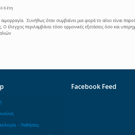
ό 6 έτη
ιμορραγία. Συνήθως όταν συμβαίνει μια φορά το αίτιο είναι παροδι
ς. Ο έλεγχος περιλαμβάνει τόσο ορμονικές εξετάσεις όσο και υπερ
μαλιών
ap
Facebook Feed
ή
μοσύνη
κολογία – Παθήσεις