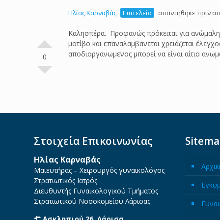
Ηλίας Καρναβάς
Επιτελείο
απαντήθηκε πριν απ
Καλησπέρα. Προφανώς πρόκειται για ανώμαλη α
μοτίβο και επαναλαμβανεται χρειάζεται έλεγχο
αποδιοργανωμενος μπορεί να είναι αίτιο ανω
0
Στοιχεία Επικοινωνίας
Sitem
Ηλίας Καρναβάς
Αρχικ
Μαιευτήρας – Χειρουργός γυναικολόγος
Στρατιωτικός Ιατρός
Εγκυ
Διευθυντής Γυναικολογικού Τμήματος
Στρατιωτικού Νοσοκομείου Λάρισας
Γυναι
Ασκληπιού 26, Λάρισα