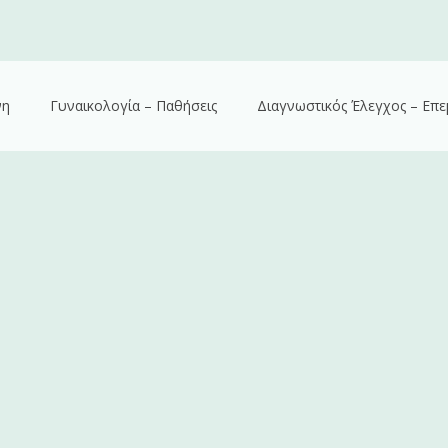
νη
Γυναικολογία – Παθήσεις
Διαγνωστικός Έλεγχος – Επε