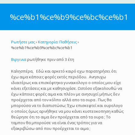
%ce%b1%ce%b9%ce%bc%ce%b1
Ρωτήστε μας
›
Κατηγορία: Παθήσεις
›
%ce%b1%ce%b9%ce%bc%ce%b1
Βιργινια
ρωτήθηκε πριν από 3 έτη
Καλησπέρα, Εδώ και αρκετό καιρό εχω παρατηρήσει ότι
έχω αιμα κάποιες φορές εκτός περιόδου. Ανησυχω
ιδιαιτέρως και επισκέφτηκα γυναικολογο ο οποίος μου είχε
κάνει εξετάσεις και με καθησυχάσε. Ωστόσο εξακολουθώ να
έχω κάποιες φορές αιμα και πλέον με ανησυχεί μήπως δεν
προέρχεται από τον κόλπο αλλά απο τα ουρα . Πως θα
μπορούσα να το διαπιστώσω; Έχω επισκεφτεί και ουρολογο
ο οποίος όμως αρνήθηκε να μου κάνει κυστεοκοπηση καθώς
θεώρησε ότι το αιμα δεν προέρχεται από τα ουρα ; Το
ταμπον θα μπορούσε να είναι ένας τρόπος για να
εξακριβώσω από που προέρχεται το αιμα ;