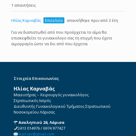
1 απαντήσεις
Ηλίας Καρναβάς
Επιτελείο
απαντήθηκε πριν από 3 έτη
Για να διαπιστωθεί από που προέρχεται το αίμα θα
επισκεφθείτε το γυναικολογο σας τη στιγμή που έχετε
αιμορραγία ώστε να δει από που έρχεται
Στοιχεία Επικοινωνίας
Ηλίας Καρναβάς
Μαιευτήρας – Χειρουργός γυναικολόγος
Στρατιωτικός Ιατρός
Διευθυντής Γυναικολογικού Τμήματος Στρατιωτικού
Νοσοκομείου Λάρισας
Ασκληπιού 26, Λάρισα
2413 014976
/
6974 977427
ikarnav@gmail.com