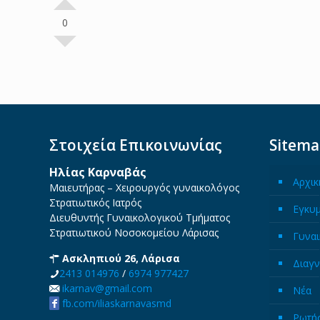
0
Στοιχεία Επικοινωνίας
Sitem
Ηλίας Καρναβάς
Αρχικ
Μαιευτήρας – Χειρουργός γυναικολόγος
Στρατιωτικός Ιατρός
Εγκυ
Διευθυντής Γυναικολογικού Τμήματος
Στρατιωτικού Νοσοκομείου Λάρισας
Γυναι
Ασκληπιού 26, Λάρισα
Διαγν
2413 014976
/
6974 977427
ikarnav@gmail.com
Νέα
fb.com/iliaskarnavasmd
Ρωτήσ