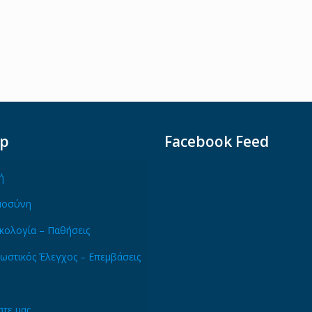
ap
Facebook Feed
ή
μοσύνη
κολογία – Παθήσεις
ωστικός Έλεγχος – Επεμβάσεις
τε μας