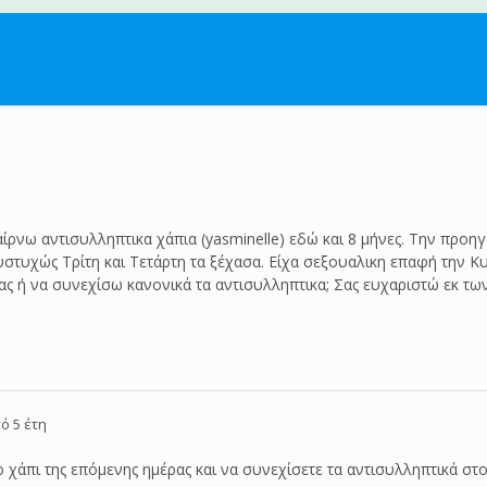
αίρνω αντισυλληπτικα χάπια (yasminelle) εδώ και 8 μήνες. Την προ
στυχώς Τρίτη και Τετάρτη τα ξέχασα. Είχα σεξουαλικη επαφή την Κυρ
ας ή να συνεχίσω κανονικά τα αντισυλληπτικα; Σας ευχαριστώ εκ τω
ό 5 έτη
 χάπι της επόμενης ημέρας και να συνεχίσετε τα αντισυλληπτικά σ