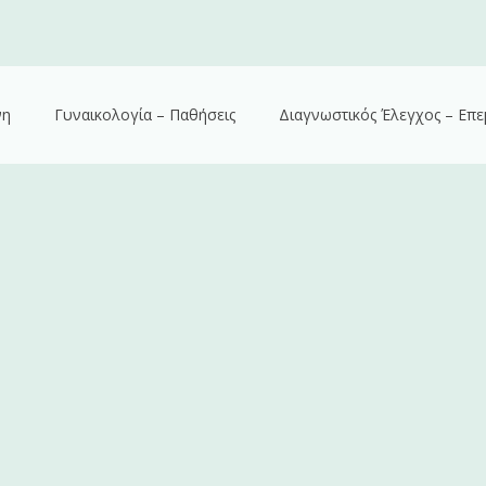
νη
Γυναικολογία – Παθήσεις
Διαγνωστικός Έλεγχος – Επε