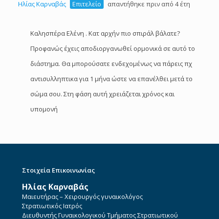
Ηλίας Καρναβάς
Επιτελείο
απαντήθηκε πριν από 4 έτη
Καλησπέρα Ελένη . Κατ αρχήν πιο σπιράλ βάλατε?
Προφανώς έχεις αποδιοργανωθεί ορμονικά σε αυτό το
διάστημα. Θα μπορούσατε ενδεχομένως να πάρεις πχ
αντισυλληπτικα για 1 μήνα ώστε να επανέλθει μετά το
σώμα σου. Στη φάση αυτή χρειάζεται χρόνος και
υπομονή
Στοιχεία Επικοινωνίας
Ηλίας Καρναβάς
Μαιευτήρας – Χειρουργός γυναικολόγος
Στρατιωτικός Ιατρός
Διευθυντής Γυναικολογικού Τμήματος Στρατιωτικού