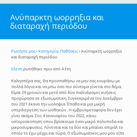
Ανύπαρκτη ωορρηξια και
διαταραχή περιόδου
Ρωτήστε μας
›
Κατηγορία: Παθήσεις
›
Ανύπαρκτη ωορρηξια
και διαταραχή περιόδου
Ελενη
ρωτήθηκε πριν από 4 έτη
Καλησπέρα σας, Θα προσπαθήσω να μην σας κουράσω με
πολλά λόγια και να μπω όσο πιο σύντομα γίνεται στο θέμα.
Είμαι 29 χρονών και μετά από δύο παλίνδρομες κυήσεις
προχώρησα σε εξωσωματικη. Συγκεκριμένα τον Δεκέμβριο
του 2021 έκανα την ωοληψια. Έπαθα και μια μικρή
υπερδιεργεση των ωοθηκών . Η εμβρυομεταφορα δεν έχει
γίνει ακόμα. Στις 4 Ιανουαρίου του 2022, κάνω
υστεροσκοπηση οπου βρίσκουμε έναν μικρό πολυποδα και
μικροσυμφυσεις. Λύνονται και τα δύο και μπαίνει σπιράλ το
οποίο το έχω μέχρι και τώρα. Ο εξωσωματικος μου μου είπε