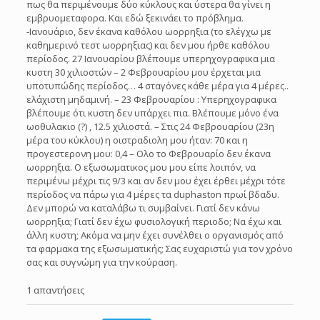
πως θα περιμένουμε δύο κύκλους και ύστερα θα γίνει η
εμβρυομεταφορα. Και εδώ ξεκινάει το πρόβλημα.
-Ιανουάριο, δεν έκανα καθόλου ωορρηξια (το ελέγχω με
καθημερινό τεστ ωορρηξιας) και δεν μου ήρθε καθόλου
περίοδος. 27 Ιανουαρίου βλέπουμε υπερηχογραφικα μια
κυστη 30 χιλιοστών – 2 Φεβρουαρίου μου έρχεται μια
υποτυπώδης περίοδος… 4 σταγόνες κάθε μέρα για 4 μέρες..
ελάχιστη μηδαμινή. – 23 Φεβρουαρίου : Υπερηχογραφικα
βλέπουμε ότι κυστη δεν υπάρχει πια. Βλέπουμε μόνο ένα
ωοθυλακιο (?) , 12.5 χιλιοστά. – Στις 24 Φεβρουαρίου (23η
μέρα του κύκλου) η οιστραδιολη μου ήταν: 70 και η
προγεστερονη μου: 0,4 – Ολο το Φεβρουαρίο δεν έκανα
ωορρηξια. Ο εξωσωματικος μου μου είπε λοιπόν, να
περιμένω μέχρι τις 9/3 και αν δεν μου έχει έρθει μέχρι τότε
περίοδος να πάρω για 4 μέρες τα duphaston πρωί βδαδυ.
Δεν μπορώ να καταλάβω τι συμβαίνει. Γιατί δεν κάνω
ωορρηξια; Γιατί δεν έχω φυσιολογική περιοδο; Να έχω και
άλλη κυστη; Ακόμα να μην έχει συνέλθει ο οργανισμός από
τα φαρμακα της εξωσωματικής; Σας ευχαριστώ για τον χρόνο
σας και συγνώμη για την κούραση.
1 απαντήσεις