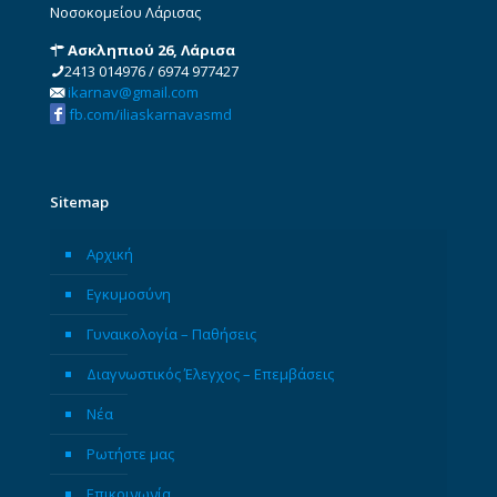
Νοσοκομείου Λάρισας
Ασκληπιού 26, Λάρισα
2413 014976
/
6974 977427
ikarnav@gmail.com
fb.com/iliaskarnavasmd
Sitemap
Αρχική
Εγκυμοσύνη
Γυναικολογία – Παθήσεις
Διαγνωστικός Έλεγχος – Επεμβάσεις
Νέα
Ρωτήστε μας
Επικοινωνία