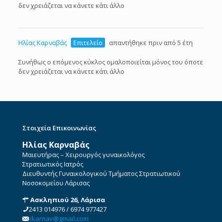
δεν χρειάζεται να κάνετε κάτι άλλο
Ηλίας Καρναβάς
Επιτελείο
απαντήθηκε πριν από 5 έτη
Συνήθως ο επόμενος κύκλος ομαλοποιείται μόνος του όποτε
δεν χρειάζεται να κάνετε κάτι άλλο
Στοιχεία Επικοινωνίας
Ηλίας Καρναβάς
Μαιευτήρας – Χειρουργός γυναικολόγος
Στρατιωτικός Ιατρός
Διευθυντής Γυναικολογικού Τμήματος Στρατιωτικού
Νοσοκομείου Λάρισας
Ασκληπιού 26, Λάρισα
2413 014976
/
6974 977427
ikarnav@gmail.com