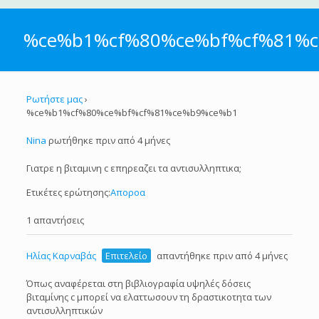
%ce%b1%cf%80%ce%bf%cf%81%
Ρωτήστε μας
›
%ce%b1%cf%80%ce%bf%cf%81%ce%b9%ce%b1
Nina
ρωτήθηκε πριν από 4 μήνες
Γιατρε η βιταμινη c επηρεαζει τα αντισυλληπτικα;
Ετικέτες ερώτησης:
Αποροα
1 απαντήσεις
Ηλίας Καρναβάς
Επιτελείο
απαντήθηκε πριν από 4 μήνες
Όπως αναφέρεται στη βιβλιογραφία υψηλές δόσεις
βιταμίνης c μπορεί να ελαττωσουν τη δραστικοτητα των
αντισυλληπτικών