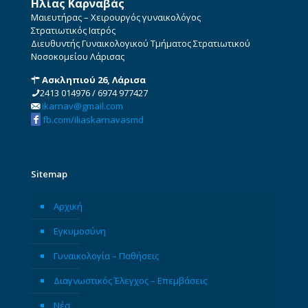
Ηλίας Καρναβάς
Μαιευτήρας – Χειρουργός γυναικολόγος
Στρατιωτικός Ιατρός
Διευθυντής Γυναικολογικού Τμήματος Στρατιωτικού
Νοσοκομείου Λάρισας
Ασκληπιού 26, Λάρισα
2413 014976
/
6974 977427
ikarnav@gmail.com
fb.com/iliaskarnavasmd
Sitemap
Αρχική
Εγκυμοσύνη
Γυναικολογία – Παθήσεις
Διαγνωστικός Έλεγχος – Επεμβάσεις
Νέα