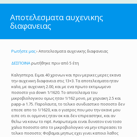
Αποτελεσματα αυχενικης
διαφανειας
Ρωτήστε μας
›
Αποτελεσματα αυχενικης διαφανειας
ΔΕΣΠΟΙΝΑ
ρωτήθηκε πριν από 5 έτη
Καλησπερα. Ειμαι 40 χρονων και πριν μερικες μερες εκανα
την αυχενικη διαφανεια στις 13+3. Τα αποτελεσματα ηταν
καλα, με αυχενικη 2.00, και με ενα πρωτο εκτιμωμενο
ποσοστο για down 1/1620. Το αποτελεσμα του
μικροβιολογικου ομως ηταν 1/162 μονο, με χοριακη 2.5 και
papp-a 1.75. Παρολαυτα, το τελικο συνδιαστικο ποσοστο δεν
επεσε απο το 1/1620, και ο γιατρος που μου την εκανε μου
ειπε οτι οι ορμονες ηταν οκ και δεν επιρεαστηκε, και αν
θελω να κανω το nipt. Αναρωτιεμαι ειναι δυνατον ενα τοσο
χαλια ποσοστο απο το μικροβιολογικο να μην επιρεασει το
τελικο ποσοστο; Φοβαμαι μηπως εχει γινει καποιο λαθος