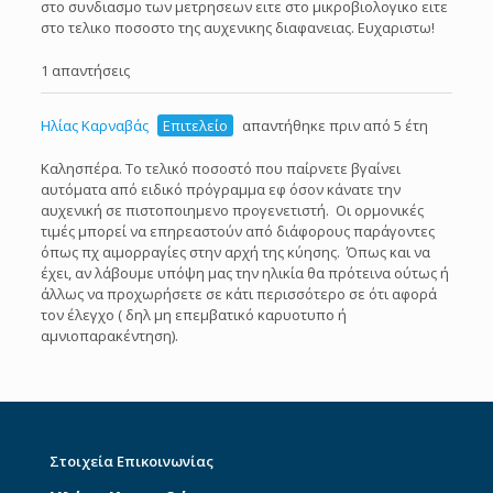
στο συνδιασμο των μετρησεων ειτε στο μικροβιολογικο ειτε
στο τελικο ποσοστο της αυχενικης διαφανειας. Ευχαριστω!
1 απαντήσεις
Ηλίας Καρναβάς
Επιτελείο
απαντήθηκε πριν από 5 έτη
Καλησπέρα. Το τελικό ποσοστό που παίρνετε βγαίνει
αυτόματα από ειδικό πρόγραμμα εφ όσον κάνατε την
αυχενική σε πιστοποιημενο προγενετιστή. Οι ορμονικές
τιμές μπορεί να επηρεαστούν από διάφορους παράγοντες
όπως πχ αιμορραγίες στην αρχή της κύησης. Όπως και να
έχει, αν λάβουμε υπόψη μας την ηλικία θα πρότεινα ούτως ή
άλλως να προχωρήσετε σε κάτι περισσότερο σε ότι αφορά
τον έλεγχο ( δηλ μη επεμβατικό καρυοτυπο ή
αμνιοπαρακέντηση).
Στοιχεία Επικοινωνίας