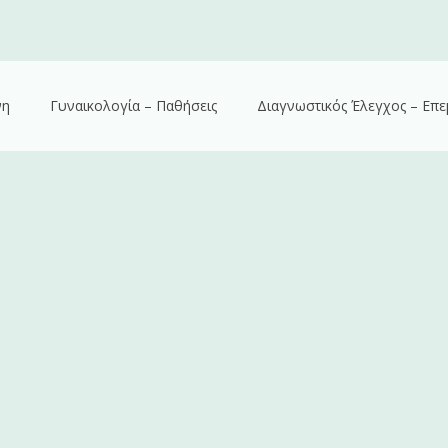
νη
Γυναικολογία – Παθήσεις
Διαγνωστικός Έλεγχος – Επε