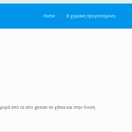
Home
Β χοριακη προγεστερονη
ορά από τα utro gestan σε χάπια και στην ένεση