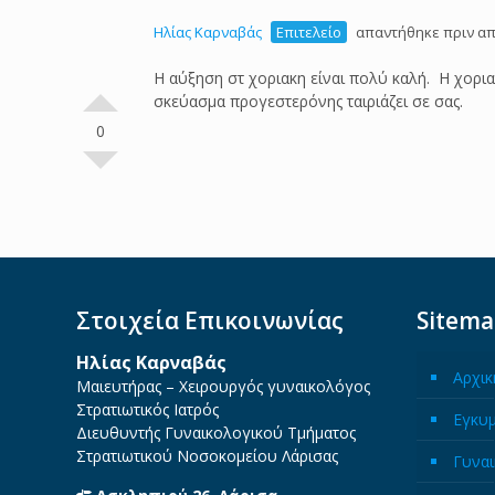
Ηλίας Καρναβάς
Επιτελείο
απαντήθηκε πριν απ
Η αύξηση στ χοριακη είναι πολύ καλή. Η χορια
σκεύασμα προγεστερόνης ταιριάζει σε σας.
0
Στοιχεία Επικοινωνίας
Sitem
Ηλίας Καρναβάς
Αρχικ
Μαιευτήρας – Χειρουργός γυναικολόγος
Στρατιωτικός Ιατρός
Εγκυ
Διευθυντής Γυναικολογικού Τμήματος
Στρατιωτικού Νοσοκομείου Λάρισας
Γυναι