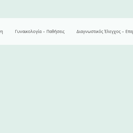
νη
Γυναικολογία – Παθήσεις
Διαγνωστικός Έλεγχος – Επε