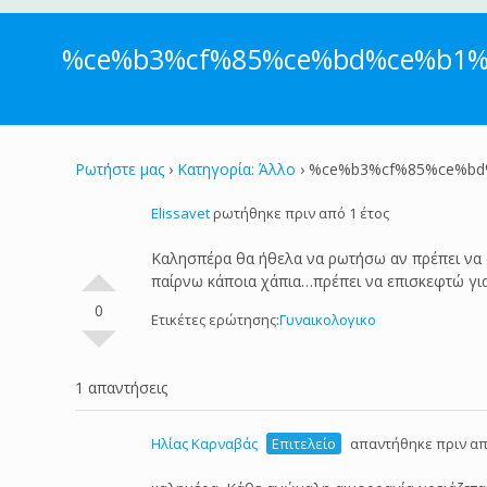
%ce%b3%cf%85%ce%bd%ce%b1%
Ρωτήστε μας
›
Κατηγορία: Άλλο
›
%ce%b3%cf%85%ce%bd
Elissavet
ρωτήθηκε πριν από 1 έτος
Καλησπέρα θα ήθελα να ρωτήσω αν πρέπει να α
παίρνω κάποια χάπια…πρέπει να επισκεφτώ γι
0
Ετικέτες ερώτησης:
Γυναικολογικο
1 απαντήσεις
Ηλίας Καρναβάς
Επιτελείο
απαντήθηκε πριν απ