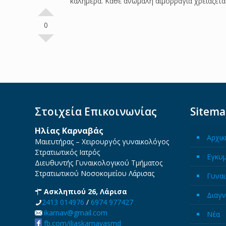
καλημέρα. Κάθε ανώμαλη αιμορραγία χρειάζετα
0
Στοιχεία Επικοινωνίας
Sitem
Ηλίας Καρναβάς
Αρχικ
Μαιευτήρας – Χειρουργός γυναικολόγος
Στρατιωτικός Ιατρός
Εγκυ
Διευθυντής Γυναικολογικού Τμήματος
Στρατιωτικού Νοσοκομείου Λάρισας
Γυναι
Ασκληπιού 26, Λάρισα
Διαγν
2413 014976
/
6974 977427
ikarnav@gmail.com
Νέα
fb.com/iliaskarnavasmd