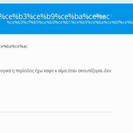
%ce%b3%ce%b9%ce%ba%ce%ac
Home
%ce%b3%cf%85%ce%bd%ce%b1%ce%b9%ce%ba%ce%bf%ce%b
ce%ba%ce%ac
γικά η περίοδος έχω καφε κ αίμα όταν σκουπίζομαι..δεν