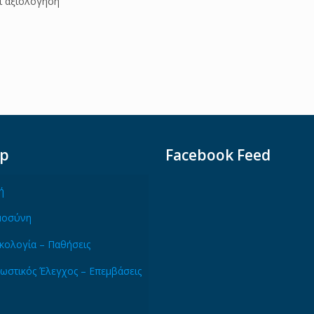
ι αξιολόγηση
ap
Facebook Feed
ή
μοσύνη
κολογία – Παθήσεις
ωστικός Έλεγχος – Επεμβάσεις