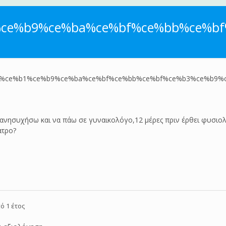
ce%b9%ce%ba%ce%bf%ce%bb%ce%bf
%ce%b1%ce%b9%ce%ba%ce%bf%ce%bb%ce%bf%ce%b3%ce%b9%
νησυχήσω και να πάω σε γυναικολόγο,12 μέρες πριν έρθει φυσιολο
ατρο?
ό 1 έτος