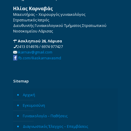
Ηλίας Καρναβάς
Μαιευτήρας – Χειρουργός γυναικολόγος
Στρατιωτικός Ιατρός
Διευθυντής Γυναικολογικού Τμήματος Στρατιωτικού
Νοσοκομείου Λάρισας
Ασκληπιού 26, Λάρισα
2413 014976
/
6974 977427
ikarnav@gmail.com
fb.com/iliaskarnavasmd
Sitemap
Αρχική
Εγκυμοσύνη
Γυναικολογία – Παθήσεις
Διαγνωστικός Έλεγχος – Επεμβάσεις