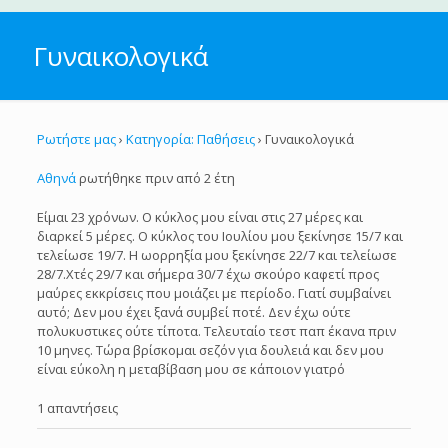
Γυναικολογικά
Ρωτήστε μας
›
Κατηγορία: Παθήσεις
›
Γυναικολογικά
Αθηνά
ρωτήθηκε πριν από 2 έτη
Είμαι 23 χρόνων. Ο κύκλος μου είναι στις 27 μέρες και
διαρκεί 5 μέρες. Ο κύκλος του Ιουλίου μου ξεκίνησε 15/7 και
τελείωσε 19/7. Η ωορρηξία μου ξεκίνησε 22/7 και τελείωσε
28/7.Χτές 29/7 και σήμερα 30/7 έχω σκούρο καφετί προς
μαύρες εκκρίσεις που μοιάζει με περίοδο. Γιατί συμβαίνει
αυτό; Δεν μου έχει ξανά συμβεί ποτέ. Δεν έχω ούτε
πολυκυστικες ούτε τίποτα. Τελευταίο τεστ παπ έκανα πριν
10 μηνες. Τώρα βρίσκομαι σεζόν για δουλειά και δεν μου
είναι εύκολη η μεταβίβαση μου σε κάποιον γιατρό
1 απαντήσεις