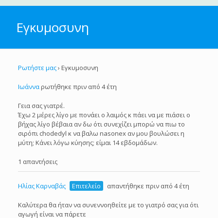
Εγκυμοσυνη
Ρωτήστε μας
›
Εγκυμοσυνη
Ιωάννα
ρωτήθηκε πριν από 4 έτη
Γεια σας γιατρέ.
Έχω 2 μέρες λίγο με πονάει ο λαιμός κ πάει να με πιάσει ο
βήχας λίγο βέβαια αν δω ότι συνεχίζει μπορώ να πιω το
σιρόπι chodedyl κ να βαλω nasonex αν μου βουλώσει η
μύτη; Κάνει λόγω κύησης; είμαι 14 εβδομάδων.
1 απαντήσεις
Ηλίας Καρναβάς
Επιτελείο
απαντήθηκε πριν από 4 έτη
Καλύτερα θα ήταν να συνεννοηθείτε με το γιατρό σας για ότι
αγωγή είναι να πάρετε