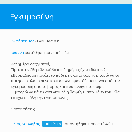
Εγκυμοσύνη
Ρωτήστε μας
›
Εγκυμοσύνη
Ιωάννα
ρωτήθηκε πριν από 4 έτη
Καλημέρα σας γιατρέ,
Είμαι στην 25η εβδομάδα και 3 ημέρες έχω εδώ και 2
εβδομάδες με πονάει το πόδι με σκοπό να μην μπορώ να το
πατησω καλά…και να κουτσαινω…φαντάζομαι είναι από την
εγκυμοσύνη από το βάρος και που ανοίγει το σώμα
….μπορώ να κάνω κάτι γι’αυτό η θα φύγει από μόνο του??θα
το έχω σε όλη την εγκυμοσύνη;;
1 απαντήσεις
Ηλίας Καρναβάς
Επιτελείο
απαντήθηκε πριν από 4 έτη