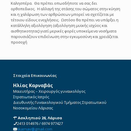
Καλησπέρα. Θα πρέπει οπωσδήποτε να σας δει
ορθοπεδικος. Η αλλαγή της στάσης του σώματος στην κύηση
και η χαλάρωση των αρθρώσεων μπορεί να σχετίζεται με
τέτοιου είδους ενοχλήσεις. Ωστόσο θα πρέπει να υπάρξει η
κατάλληλη αξιολόγηση (αξιολόγηση μυϊκής ισχύος και
αισθητικοτητας) γιατί μερικές φορές υποκείμενα νοσήματα
παρουσιάζουν επιδείνωση στην εγκυμοσύνη και χρειάζεται
προσοχή
Στοιχεία Επικοινωνίας
Ηλίας Καρναβάς
Μαιευτήρας – Χειρουργός γυναικολόγος
Στρατιωτικός Ιατρός
Διευθυντής Γυναικολογικού Τμήματος Στρατιωτικού
Νοσοκομείου Λάρισας
Ασκληπιού 26, Λάρισα
2413 014976
/
6974 977427
ikarnav@gmail.com