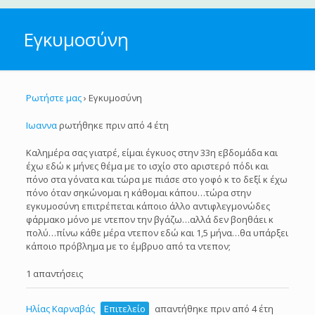
Εγκυμοσύνη
Ρωτήστε μας
›
Εγκυμοσύνη
Ιωαννα
ρωτήθηκε πριν από 4 έτη
Καλημέρα σας γιατρέ, είμαι έγκυος στην 33η εβδομάδα και
έχω εδώ κ μήνες θέμα με το ισχίο στο αριστερό πόδι και
πόνο στα γόνατα και τώρα με πιάσε στο γοφό κ το δεξί κ έχω
πόνο όταν σηκώνομαι η κάθομαι κάπου…τώρα στην
εγκυμοσύνη επιτρέπεται κάποιο άλλο αντιφλεγμονώδες
φάρμακο μόνο με ντεπον την βγάζω…αλλά δεν βοηθάει κ
πολύ…πίνω κάθε μέρα ντεπον εδώ και 1,5 μήνα…θα υπάρξει
κάποιο πρόβλημα με το έμβρυο από τα ντεπον;
1 απαντήσεις
Ηλίας Καρναβάς
Επιτελείο
απαντήθηκε πριν από 4 έτη