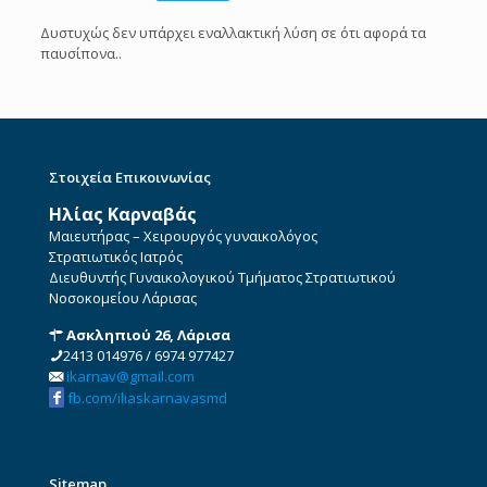
Δυστυχώς δεν υπάρχει εναλλακτική λύση σε ότι αφορά τα
παυσίπονα..
Στοιχεία Επικοινωνίας
Ηλίας Καρναβάς
Μαιευτήρας – Χειρουργός γυναικολόγος
Στρατιωτικός Ιατρός
Διευθυντής Γυναικολογικού Τμήματος Στρατιωτικού
Νοσοκομείου Λάρισας
Ασκληπιού 26, Λάρισα
2413 014976
/
6974 977427
ikarnav@gmail.com
fb.com/iliaskarnavasmd
Sitemap