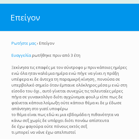
Επείγον
Ρωτήστε μας
›
Επείγον
Ευαγγελία
ρωτήθηκε πριν από 3 έτη
Ξεκίνησα τις επαφές με τον σύντροφο μ πριν κάποιες ημέρες
ενώ όλα ηταν καλά μια ημέρα ενώ πήγε να γίνει η πράξη
υπέφερα κι δε άντεχα τη παραμικρή κίνηση , πονούσα σε
υπερβολικό σημείο όταν έμπαινε ολόκληρος μέσα μ ενώ στη
είσοδο του όχι , αυτό γίνεται συνεχώς τις τελευταίες μέρες
πήγα σε γυναικολόγο διότι αγχώνομαι φουλ μ είπε πως δε
φαίνεται κάποια λοίμωξη ούτε κάποιο θέμα κι δε μ έδωσε
απάντηση στο γιατί υποφέρω
το θέμα είναι πως εδώ κι μια εβδομάδα η πιθανότητα να
κάνω σεξ χωρίς δε υπάρχει διότι πονάω απίστευτα
δε έχω φαγούρα ούτε πόνους εκτός σεξ
τι μπορεί να νάνε έχω απελπιστεί