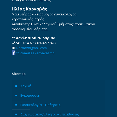
Στοιχεία Επικοινωνίας
Ηλίας Καρναβάς
Μαιευτήρας – Χειρουργός γυναικολόγος
Στρατιωτικός Ιατρός
Διευθυντής Γυναικολογικού Τμήματος Στρατιωτικού
Νοσοκομείου Λάρισας
Ασκληπιού 26, Λάρισα
2413 014976
/
6974 977427
ikarnav@gmail.com
fb.com/iliaskarnavasmd
Sitemap
Αρχική
Εγκυμοσύνη
Γυναικολογία – Παθήσεις
Διαγνωστικός Έλεγχος – Επεμβάσεις