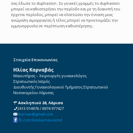
σας έδωσε το duphaston . Σε γενικές γραμμές το duphaston
μπορεί να καθυστερήσει την περίοδο και με τη διακοπή του
έρχεται περίοδος, μπορεί να ελαττώσει την ένταση μιας
ανώμαλη αιμορραγίας ή τέλος μπορεί να προετοιμάζει την
εμμηνορρυσία σε περίπτωση καθυστέρησης .
Στοιχεία Επικοινωνίας
Ηλίας Καρναβάς
Μαιευτήρας – Χειρουργός γυναικολόγος
Στρατιωτικός Ιατρός
Διευθυντής Γυναικολογικού Τμήματος Στρατιωτικού
Νοσοκομείου Λάρισας
Ασκληπιού 26, Λάρισα
2413 014976
/
6974 977427
ikarnav@gmail.com
fb.com/iliaskarnavasmd