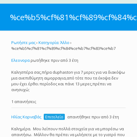
%ce%b5%cf%81%cf%89%cf%84%
Ρωτήστε μας
›
Κατηγορία: Άλλο
›
%ce%b5%cf%81%cf%89%cf%84%ce%b7%cf%83%ce%b7
Ελεονορα
ρωτήθηκε πριν από 3 έτη
Καλησπέρα σας,πήρα duphaston για 7 μερες για να διακόψω
μια ανεπιθύμητη αιμορραγια,από τότε που τα έκοψα δεν
μου έχει έρθει περίοδος και πάνε 13 μερες,πρέπει να
ανησυχώ;
1 απαντήσεις
Ηλίας Καρναβάς
Επιτελείο
απαντήθηκε πριν από 3 έτη
Καλημέρα. Μου λείπουν πολλά στοιχεία για να μπορέσω να
απαντήσω. Μάλλον θα πρέπει να μιλήσετε με το γιατρό που