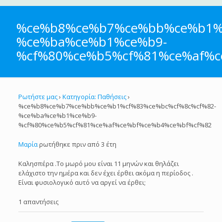
%ce%b8%ce%b7%ce%bb%ce%b1%c
%ce%ba%ce%b1%ce%b9-
%cf%80%ce%b5%cf%81%ce%af%c
Ρωτήστε μας
›
Κατηγορία: Παθήσεις
›
%ce%b8%ce%b7%ce%bb%ce%b1%cf%83%ce%bc%cf%8c%cf%82-
%ce%ba%ce%b1%ce%b9-
%cf%80%ce%b5%cf%81%ce%af%ce%bf%ce%b4%ce%bf%cf%82
Μαρία
ρωτήθηκε πριν από 3 έτη
Καλησπέρα .Το μωρό μου είναι 11 μηνών και θηλάζει
ελάχιστο την ημέρα και δεν έχει έρθει ακόμα η περίοδος .
Είναι φυσιολογικό αυτό να αργεί να έρθει;
1 απαντήσεις