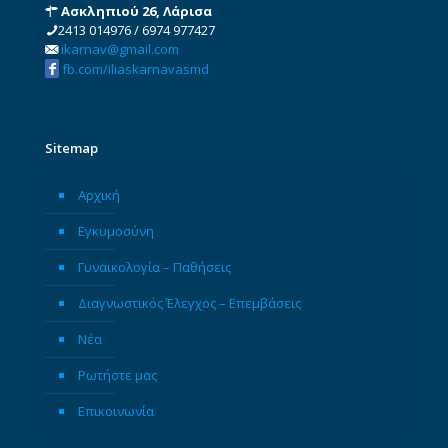
Ασκληπιού 26, Λάρισα
2413 014976
/
6974 977427
ikarnav@gmail.com
fb.com/iliaskarnavasmd
Sitemap
Αρχική
Εγκυμοσύνη
Γυναικολογία – Παθήσεις
Διαγνωστικός Έλεγχος – Επεμβάσεις
Νέα
Ρωτήστε μας
Επικοινωνία