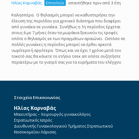
Ηλίας Καρναβάς
Επιτελείο
απαντήθηκε πριν από 3 έτη
Καλησπέρα. Ο θηλασμός μπορεί να καθυστερήσει την
έλευση της περιόδου για χρονικό διάστημα που διαφέρει
από γυναίκα σε γυναίκα. Συνήθως η 1η περίοδος έρχεται
στους 6 με 7 μήνες όταν τα μωράκια ξεκινούν τις τροφές
οπότε ο θηλασμός εκ των πραγμάτων αραιώνει. Ωστόσο σε
πολλές γυναίκες η περίοδος μπορεί να έρθει αρκετά
νωρίτερα ή αργότερα. Όπως και να έχει 1 χρόνο μετά τον
τοκετό σας θα κάνετε το ετήσιο τσεκ απ οπότε συζητήστε
περαιτέρω με το γιατρό σας για τα ευρήματα του ελέγχου
Στοιχεία Επικοινωνίας
Ηλίας Καρναβάς
Μαιευτήρας – Χειρουργός γυναικολόγος
Στρατιωτικός Ιατρός
Διευθυντής Γυναικολογικού Τμήματος Στρατιωτικού
Νοσοκομείου Λάρισας