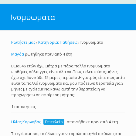
Ινομυωματα
Ρωτήστε μας
›
Κατηγορία: Παθήσεις
›
Ινομυωματα
Μαγδα
ρωτήθηκε πριν από 4 έτη
Είμαι 46 ετών έχω μήτρα με πάρα πολλά ινομυωματα
ωοθήκες σάλπιγγες είναι όλα οκ .Τους τελευταίους μήνες
έχω σχεδόν κάθε 15 μέρες περίοδο .Η γιατρός είπε πως αιτία
είναι τα πολλά ινομυωματα και μου πρότεινε θεραπεία για 3
μήνες με cyclacur.Να κάνω αυτή την θεραπεία η να
προχωρήσω σε αφαίρεση μήτρας;;
1 απαντήσεις
Ηλίας Καρναβάς
Επιτελείο
απαντήθηκε πριν από 4 έτη
Τα cyclacur σας τα έδωσε για να ομαλοποιηθεί ο κύκλος και