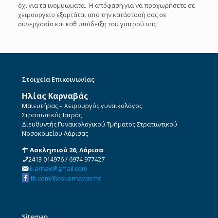
όχι για τα ινομυωματα. Η απόφαση για να προχωρήσετε σε
χειρουργείο εξαρτάται από την κατάστασή σας σε
συνεργασία και καθ υπόδειξη του γιατρού σας.
Στοιχεία Επικοινωνίας
Ηλίας Καρναβάς
Μαιευτήρας – Χειρουργός γυναικολόγος
Στρατιωτικός Ιατρός
Διευθυντής Γυναικολογικού Τμήματος Στρατιωτικού
Νοσοκομείου Λάρισας
Ασκληπιού 26, Λάρισα
2413 014976
/
6974 977427
ikarnav@gmail.com
fb.com/iliaskarnavasmd
Sitemap