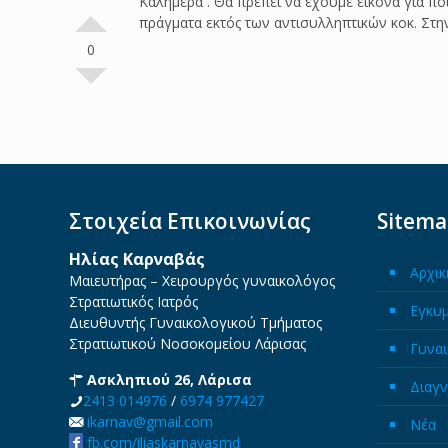
Καλημέρα . Θα πρέπει να έχουμε εικόνα για 
πράγματα εκτός των αντισυλληπτικών κοκ. Στη
0
Στοιχεία Επικοινωνίας
Sitem
Ηλίας Καρναβάς
Αρχικ
Μαιευτήρας – Χειρουργός γυναικολόγος
Στρατιωτικός Ιατρός
Εγκυ
Διευθυντής Γυναικολογικού Τμήματος
Στρατιωτικού Νοσοκομείου Λάρισας
Γυναι
Ασκληπιού 26, Λάρισα
Διαγν
2413 014976
/
6974 977427
ikarnav@gmail.com
Νέα
fb.com/iliaskarnavasmd