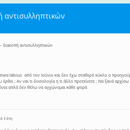
ή αντισυλληπτικών
– διακοπή αντισυλληπτικών
πτικα labous από τον Ιούνιο και δεν έχω σταθερό κύκλο ο προηγούμ
 έρθει ; Αν ναι τι δοσολογία η τι άλλο προτείνετε ; Να ξανά αρχίσ
χρόνια απλά δεν θέλω να αγχώνομαι κάθε φορά
ό 3 έτη