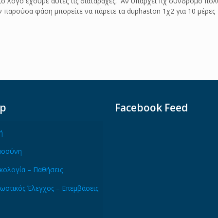
ποιο λόγο έχουμε αυτές τις διαταραχές. Αν υπάρχει πχ σύνδρομο π
ν παρούσα φάση μπορείτε να πάρετε τα duphaston 1χ2 για 10 μέρες
ap
Facebook Feed
ή
μοσύνη
κολογία – Παθήσεις
ωστικός Έλεγχος – Επεμβάσεις