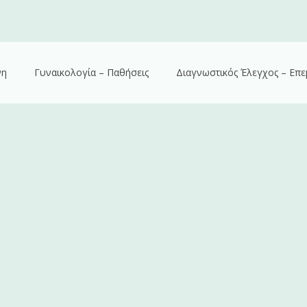
νη
Γυναικολογία – Παθήσεις
Διαγνωστικός Έλεγχος – Επε