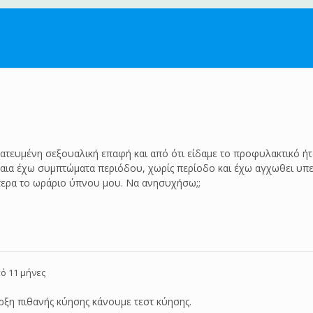
τευμένη σεξουαλική επαφή και από ότι είδαμε το προφυλακτικό ήταν
αια έχω συμπτώματα περιόδου, χωρίς περίοδο και έχω αγχωθει υπε
ίτερα το ωράριο ύπνου μου. Να ανησυχήσω;;
ό 11 μήνες
ρξη πιθανής κύησης κάνουμε τεστ κύησης.