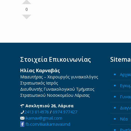
0
Στοιχεία Επικοινωνίας
Sitem
Ηλίας Καρναβάς
Αρχικ
Μαιευτήρας – Χειρουργός γυναικολόγος
Στρατιωτικός Ιατρός
Εγκυ
Διευθυντής Γυναικολογικού Τμήματος
Στρατιωτικού Νοσοκομείου Λάρισας
Γυναι
Ασκληπιού 26, Λάρισα
Διαγν
2413 014976
/
6974 977427
ikarnav@gmail.com
Νέα
fb.com/iliaskarnavasmd
Ρωτήσ