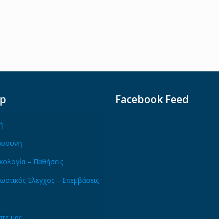
ap
Facebook Feed
ή
μοσύνη
κολογία – Παθήσεις
ωστικός Έλεγχος – Επεμβάσεις
τε μας