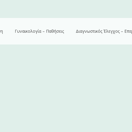
νη
Γυναικολογία – Παθήσεις
Διαγνωστικός Έλεγχος – Επε