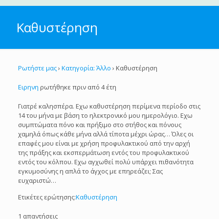
Καθυστέρηση
Ρωτήστε μας
›
Κατηγορία: Άλλο
›
Καθυστέρηση
Ειρηνη
ρωτήθηκε πριν από 4 έτη
Γιατρέ καλησπέρα. Εχω καθυστέρηση περίμενα περίοδο στις
14 του μήνα με βάση το ηλεκτρονικό μου ημερολόγιο. Εχω
συμπτώματα πόνο και πρήξιμο στο στήθος και πόνους
χαμηλά όπως κάθε μήνα αλλά τίποτα μέχρι ώρας… Όλες οι
επαφές μου είναι με χρήση προφυλακτικού από την αρχή
της πράξης και εκσπερμάτωση εντός του προφυλακτικού
εντός του κόλπου. Εχω αγχωθεί πολύ υπάρχει πιθανότητα
εγκυμοσύνης η απλά το άγχος με επηρεάζει; Σας
ευχαριστώ…
Ετικέτες ερώτησης:
Καθυστέρηση
1 απαντήσεις