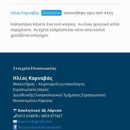
Ηλίας Καρναβάς
Επιτελείο
απαντήθηκε πριν από 4 έτη
Καλησπέρα. Κάνετε ένα τεστ κύησης. Αν είναι αρνητικό απλά
περιμένετε. Αν έχετε ενόχληση και πόνο στην κοιλιά
χρειάζεται υπέρηχος
Στοιχεία Επικοινωνίας
Ηλίας Καρναβάς
Μαιευτήρας – Χειρουργός γυναικολόγος
Στρατιωτικός Ιατρός
Διευθυντής Γυναικολογικού Τμήματος Στρατιωτικού
Νοσοκομείου Λάρισας
Ασκληπιού 26, Λάρισα
2413 014976
/
6974 977427
ikarnav@gmail.com
fb.com/iliaskarnavasmd