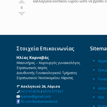
καλλιέργεια κολπικού υγρού ώστε να βρεθεί ο
0
Στοιχεία Επικοινωνίας
Sitem
Ηλίας Καρναβάς
Αρχικ
Μαιευτήρας – Χειρουργός γυναικολόγος
Στρατιωτικός Ιατρός
Εγκυ
Διευθυντής Γυναικολογικού Τμήματος
Στρατιωτικού Νοσοκομείου Λάρισας
Γυναι
Ασκληπιού 26, Λάρισα
Διαγν
2413 014976
/
6974 977427
ikarnav@gmail.com
Νέα
fb.com/iliaskarnavasmd
Ρωτήσ