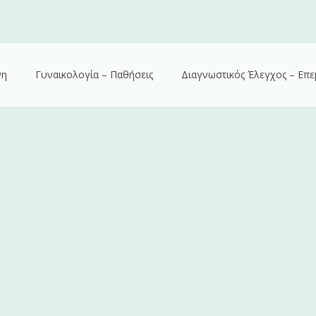
νη
Γυναικολογία – Παθήσεις
Διαγνωστικός Έλεγχος – Επε