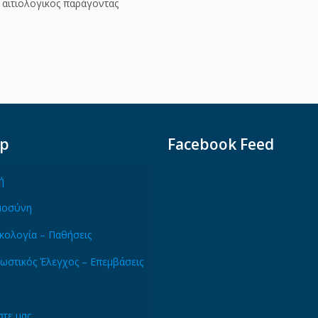
 αιτιολογικος παράγοντας
ap
Facebook Feed
ή
μοσύνη
κολογία – Παθήσεις
ωστικός Έλεγχος – Επεμβάσεις
τε μας