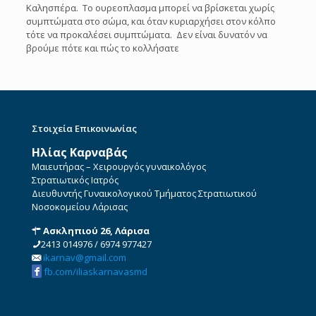
Καλησπέρα. Το ουρεοπλασμα μπορεί να βρίσκεται χωρίς
συμπτώματα στο σώμα, και όταν κυριαρχήσει στον κόλπο
τότε να προκαλέσει συμπτώματα. Δεν είναι δυνατόν να
βρούμε πότε και πώς το κολλήσατε
Στοιχεία Επικοινωνίας
Ηλίας Καρναβάς
Μαιευτήρας – Χειρουργός γυναικολόγος
Στρατιωτικός Ιατρός
Διευθυντής Γυναικολογικού Τμήματος Στρατιωτικού
Νοσοκομείου Λάρισας
Ασκληπιού 26, Λάρισα
2413 014976
/
6974 977427
ikarnav@gmail.com
fb.com/iliaskarnavasmd