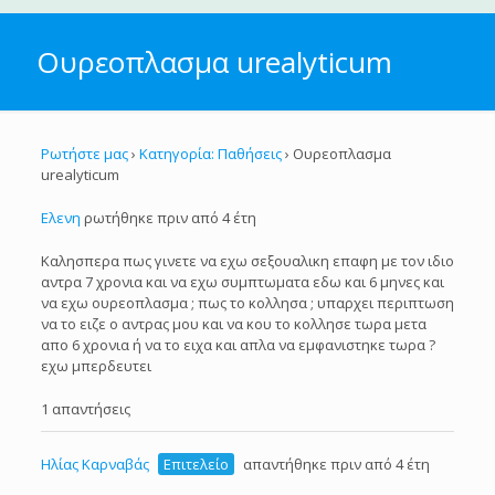
Ουρεοπλασμα urealyticum
Ρωτήστε μας
›
Κατηγορία: Παθήσεις
›
Ουρεοπλασμα
urealyticum
Ελενη
ρωτήθηκε πριν από 4 έτη
Καλησπερα πως γινετε να εχω σεξουαλικη επαφη με τον ιδιο
αντρα 7 χρονια και να εχω συμπτωματα εδω και 6 μηνες και
να εχω ουρεοπλασμα ; πως το κολλησα ; υπαρχει περιπτωση
να το ειζε ο αντρας μου και να κου το κολλησε τωρα μετα
απο 6 χρονια ή να το ειχα και απλα να εμφανιστηκε τωρα ?
εχω μπερδευτει
1 απαντήσεις
Ηλίας Καρναβάς
Επιτελείο
απαντήθηκε πριν από 4 έτη