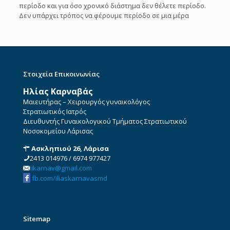
περίοδο και για όσο χρονικό διάστημα δεν θέλετε περίοδο.
Δεν υπάρχει τρόπος να φέρουμε περίοδο σε μια μέρα
Στοιχεία Επικοινωνίας
Ηλίας Καρναβάς
Μαιευτήρας – Χειρουργός γυναικολόγος
Στρατιωτικός Ιατρός
Διευθυντής Γυναικολογικού Τμήματος Στρατιωτικού
Νοσοκομείου Λάρισας
Ασκληπιού 26, Λάρισα
2413 014976
/
6974 977427
ikarnav@gmail.com
fb.com/iliaskarnavasmd
Sitemap