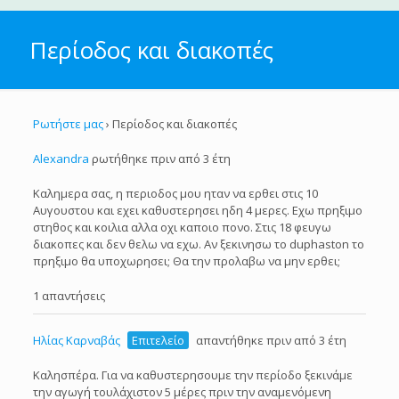
Περίοδος και διακοπές
Ρωτήστε μας
›
Περίοδος και διακοπές
Alexandra
ρωτήθηκε πριν από 3 έτη
Καλημερα σας, η περιοδος μου ηταν να ερθει στις 10
Αυγουστου και εχει καθυστερησει ηδη 4 μερες. Εχω πρηξιμο
στηθος και κοιλια αλλα οχι καποιο πονο. Στις 18 φευγω
διακοπες και δεν θελω να εχω. Αν ξεκινησω το duphaston το
πρηξιμο θα υποχωρησει; Θα την προλαβω να μην ερθει;
1 απαντήσεις
Ηλίας Καρναβάς
Επιτελείο
απαντήθηκε πριν από 3 έτη
Καλησπέρα. Για να καθυστερησουμε την περίοδο ξεκινάμε
την αγωγή τουλάχιστον 5 μέρες πριν την αναμενόμενη