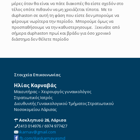
μέρες όταν θα είναι να πάτε διακοπές θα είστε σχεδόν στο
τέλος οπότε πιθανόν να μη χρειάζεται τίποτα. Με το
duphaston σε αυτή τη φάση που είστε δεν μπορούμε να
φέρουμε νωρίτερα την περίοδο. Μπορούμε όμως να
προσπαθήσουμε να την καθυστερησουμε. Ξεκινάτε από
σήμερα duphaston πρωί και βράδυ για όσο χρονικό
διάστημα δεν θέλετε περίοδο
Στοιχεία Επικοινωνίας
Ηλίας Καρναβάς
Μαιευτήρας – Χειρουργός γυναικολόγος
Στρατιωτικός Ιατρός
Διευθυντής Γυναικολογικού Τμήματος Στρατιωτικού
Νοσοκομείου Λάρισας
Ασκληπιού 26, Λάρισα
2413 014976
/
6974 977427
ikarnav@gmail.com
fb.com/iliaskarnavasmd