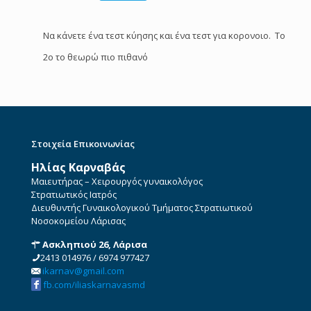
Να κάνετε ένα τεστ κύησης και ένα τεστ για κορονοιο. Το
2ο το θεωρώ πιο πιθανό
Στοιχεία Επικοινωνίας
Ηλίας Καρναβάς
Μαιευτήρας – Χειρουργός γυναικολόγος
Στρατιωτικός Ιατρός
Διευθυντής Γυναικολογικού Τμήματος Στρατιωτικού
Νοσοκομείου Λάρισας
Ασκληπιού 26, Λάρισα
2413 014976
/
6974 977427
ikarnav@gmail.com
fb.com/iliaskarnavasmd