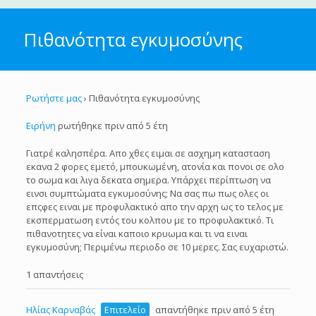
Πιθανότητα εγκυμοσύνης
Ρωτήστε μας
›
Πιθανότητα εγκυμοσύνης
Ειρήνη
ρωτήθηκε πριν από 5 έτη
Γιατρέ καλησπέρα. Απο χθες ειμαι σε ασχημη κατασταση
εκανα 2 φορες εμετό, μπουκωμένη, ατονία και πονοι σε ολο
το σωμα και λιγα δεκατα σημερα. Υπάρχει περίπτωση να
εινσι συμπτώματα εγκυμοσύνης; Να σας πω πως ολες οι
επςφες ειναι με προφυλακτικό απο την αρχη ως το τελος με
εκσπερματωση εντός του κολπου με το προφυλακτικό. Τι
πιθανοτητες να είναι καποιο κρυωμα και τι να ειναι
εγκυμοσύνη; Περιμένω περιοδο σε 10 μερες. Σας ευχαριστώ.
1 απαντήσεις
Ηλίας Καρναβάς
Επιτελείο
απαντήθηκε πριν από 5 έτη