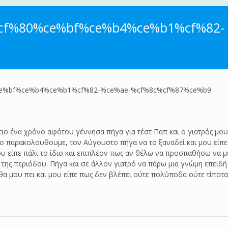
cf%80%ce%bf%ce%b4%ce%b1%cf%82-
e%bf%ce%b4%ce%b1%cf%82-%ce%ae-%cf%8c%cf%87%ce%b9
τιο ένα χρόνο αφότου γέννησα πήγα για τέστ Παπ και ο γιατρός μο
 το παρακολουθουμε, τον Αύγουστο πήγα να το ξαναδεί και μου είπε 
μου είπε πάλι το ίδιο και επιπλέον πως αν θέλω να προσπαθήσω να
ρες της περιόδου. Πήγα και σε άλλον γιατρό να πάρω μια γνώμη επε
θα μου πει και μου είπε πως δεν βλέπει ούτε πολύποδα ούτε τίποτα!