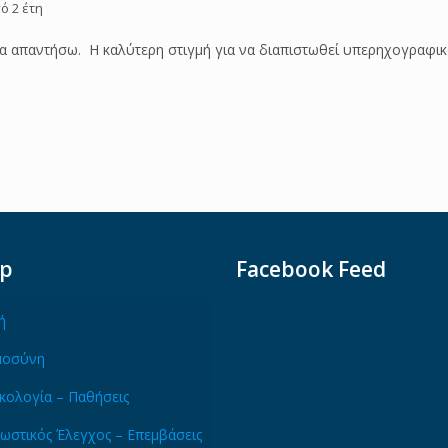
ό 2 έτη
α απαντήσω. Η καλύτερη στιγμή για να διαπιστωθεί υπερηχογραφικα
ap
Facebook Feed
ή
μοσύνη
κολογία – Παθήσεις
ωστικός Έλεγχος – Επεμβάσεις