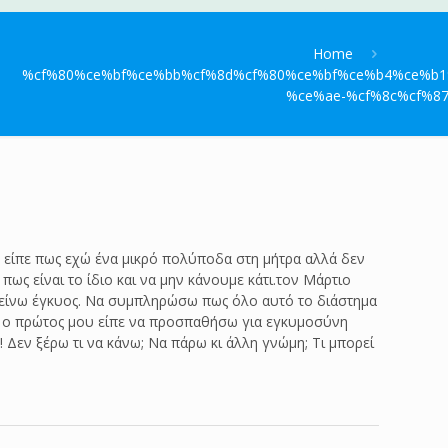
Home
%cf%80%ce%bf%ce%bb%cf%8d%cf%80%ce%bf%ce%b4%ce%b1
%ce%ae-%cf%8c%cf%8
υ είπε πως εχώ ένα μικρό πολύποδα στη μήτρα αλλά δεν
πως είναι το ίδιο και να μην κάνουμε κάτι.τον Μάρτιο
 μείνω έγκυος. Να συμπληρώσω πως όλο αυτό το διάστημα
ιδή ο πρώτος μου είπε να προσπαθήσω για εγκυμοσύνη
 Δεν ξέρω τι να κάνω; Να πάρω κι άλλη γνώμη; Τι μπορεί