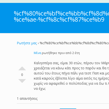
%cf%80%ce%bf%ce%bb%cf%8d%
%ce%ae-%cf%8c%cf%87%ce%b9
Ρωτήστε μας
›
%cf%80%ce%bf%ce%bb%cf%8d%cf%80%c
Μίνα
ρωτήθηκε πριν από 2 έτη
Καλησπέρα σας, είμαι 30 ετών, πέρσυ τον Μάρ
χρειάζεται να κάνω κάτι προς το παρόν και θα
αυτού του έτους πήγα πάλι για τεστ Παπ και 
0
κατά καιρούς έβλεπα λίγο αίμα εκτός τις ημέ
χωρίς να αφαιρεθεί ο πολύποδας για να δω τι 
να έχω;
1 απαντήσεις