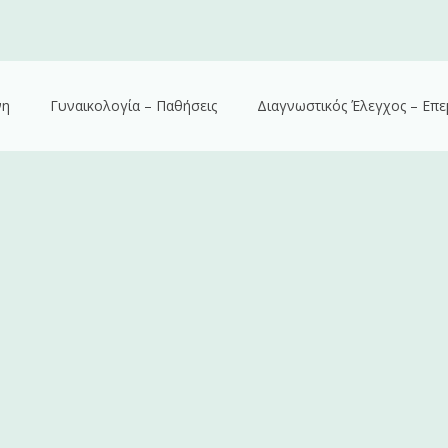
νη
Γυναικολογία – Παθήσεις
Διαγνωστικός Έλεγχος – Επε