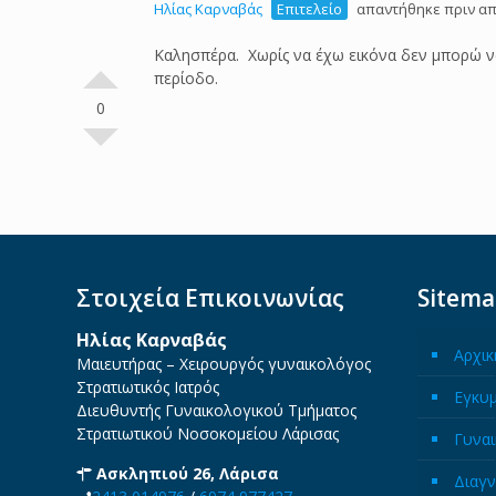
Ηλίας Καρναβάς
Επιτελείο
απαντήθηκε πριν απ
Καλησπέρα. Χωρίς να έχω εικόνα δεν μπορώ ν
περίοδο.
0
Στοιχεία Επικοινωνίας
Sitem
Ηλίας Καρναβάς
Αρχικ
Μαιευτήρας – Χειρουργός γυναικολόγος
Στρατιωτικός Ιατρός
Εγκυ
Διευθυντής Γυναικολογικού Τμήματος
Στρατιωτικού Νοσοκομείου Λάρισας
Γυναι
Ασκληπιού 26, Λάρισα
Διαγν