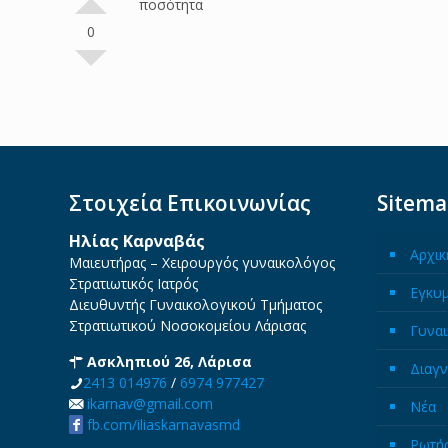
ποσότητα
0
Στοιχεία Επικοινωνίας
Sitem
Ηλίας Καρναβάς
Αρχικ
Μαιευτήρας – Χειρουργός γυναικολόγος
Στρατιωτικός Ιατρός
Εγκυ
Διευθυντής Γυναικολογικού Τμήματος
Στρατιωτικού Νοσοκομείου Λάρισας
Γυναι
Ασκληπιού 26, Λάρισα
Διαγν
2413 014976
/
6974 977427
ikarnav@gmail.com
Νέα
fb.com/iliaskarnavasmd
Ρωτήσ