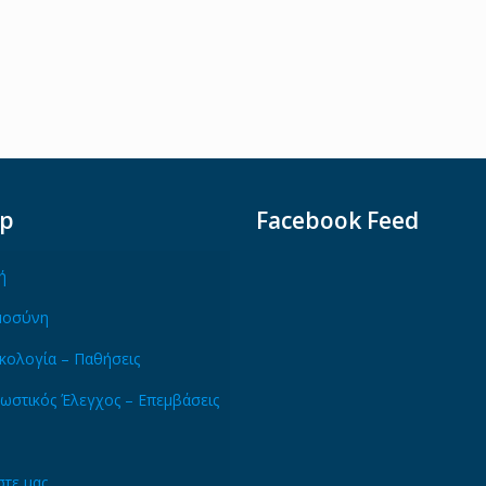
ap
Facebook Feed
ή
μοσύνη
κολογία – Παθήσεις
ωστικός Έλεγχος – Επεμβάσεις
τε μας