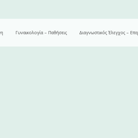
νη
Γυναικολογία – Παθήσεις
Διαγνωστικός Έλεγχος – Επε