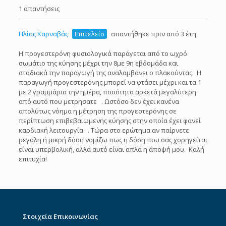
1 απαντήσεις
Ηλίας Καρναβάς
Επιτελείο
απαντήθηκε πριν από 3 έτη
Η προγεστερόνη φυσιολογικά παράγεται από το ωχρό
σωμάτιο της κύησης μέχρι την 8με 9η εβδομάδα και
σταδιακά την παραγωγή της αναλαμβάνει ο πλακούντας. Η
παραγωγή προγεστερόνης μπορεί να φτάσει μέχρι και τα 1
με 2 γραμμάρια την ημέρα, ποσότητα αρκετά μεγαλύτερη
από αυτό που μετρησατε . Ωστόσο δεν έχει κανένα
απολύτως νόημα η μέτρηση της προγεστερόνης σε
περίπτωση επιβεβαιωμενης κύησης στην οποία έχει φανεί
καρδιακή λειτουργία . Τώρα στο ερώτημα αν παίρνετε
μεγάλη ή μικρή δόση νομίζω πως η δόση που σας χορηγείται
είναι υπερβολική, αλλά αυτό είναι απλά η άποψή μου. Καλή
επιτυχία!
Στοιχεία Επικοινωνίας