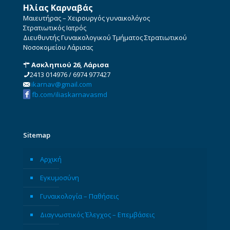
Ηλίας Καρναβάς
Μαιευτήρας – Χειρουργός γυναικολόγος
Στρατιωτικός Ιατρός
Διευθυντής Γυναικολογικού Τμήματος Στρατιωτικού
Νοσοκομείου Λάρισας
Ασκληπιού 26, Λάρισα
2413 014976
/
6974 977427
ikarnav@gmail.com
fb.com/iliaskarnavasmd
Sitemap
Αρχική
Εγκυμοσύνη
Γυναικολογία – Παθήσεις
Διαγνωστικός Έλεγχος – Επεμβάσεις