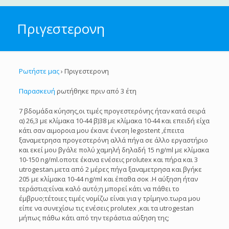
Πριγεστερονη
Ρωτήστε μας
›
Πριγεστερονη
Παρασκευή
ρωτήθηκε πριν από 3 έτη
7 βδομάδα κύησης,οι τιμές προγεστερόνης ήταν κατά σειρά
α) 26,3 με κλίμακα 10-44 β)38 με κλίμακα 10-44 και επειδή είχα
κάτι σαν αιμοροια μου έκανε ένεση legostent ,έπειτα
ξαναμετρησα προγεστερόνη αλλά πήγα σε άλλο εργαστήριο
και εκεί μου βγάλε πολύ χαμηλή δηλαδή 15 ng/ml με κλίμακα
10-150 ng/ml.οποτε έκανα ενέσεις prolutex και πήρα και 3
utrogestan.μετα από 2 μέρες πήγα ξαναμετρησα και βγήκε
205 με κλίμακα 10-44 ng/ml και έπαθα σοκ .Η αύξηση ήταν
τεράστια;είναι καλό αυτό;η μπορεί κάτι να πάθει το
έμβρυο;τέτοιες τιμές νομίζω είναι για γ τρίμηνο.τωρα μου
είπε να συνεχίσω τις ενέσεις prolutex ,και τα utrogestan
μήπως πάθω κάτι από την τεράστια αύξηση της;