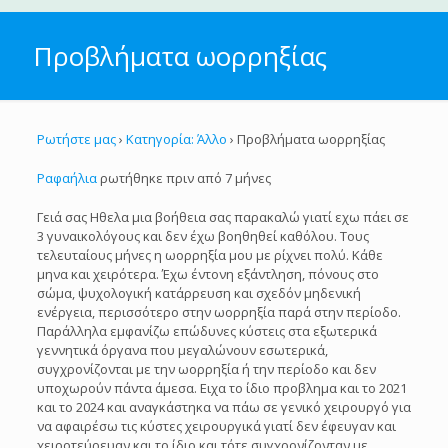
Προβλήματα ωορρηξίας
Ρωτήστε μας
›
Κατηγορία: Άλλο
›
Προβλήματα ωορρηξίας
Ραφαήλια
ρωτήθηκε πριν από 7 μήνες
Γειά σας Ηθελα μια βοήθεια σας παρακαλώ γιατί εχω πάει σε
3 γυναικολόγους και δεν έχω βοηθηθεί καθόλου. Τους
τελευταίους μήνες η ωορρηξία μου με ρίχνει πολύ. Κάθε
μηνα και χειρότερα. Έχω έντονη εξάντληση, πόνους στο
σώμα, ψυχολογική κατάρρευση και σχεδόν μηδενική
ενέργεια, περισσότερο στην ωορρηξία παρά στην περίοδο.
Παράλληλα εμφανίζω επώδυνες κύστεις στα εξωτερικά
γεννητικά όργανα που μεγαλώνουν εσωτερικά,
συγχρονίζονται με την ωορρηξία ή την περίοδο και δεν
υποχωρούν πάντα άμεσα. Ειχα το ίδιο προβλημα και το 2021
και το 2024 και αναγκάστηκα να πάω σε γενικό χειρουργό για
να αφαιρέσω τις κύστες χειρουργικά γιατί δεν έφευγαν και
χειροτεύρευαν και το ίδιο και τότε συγχρονίζονταν με