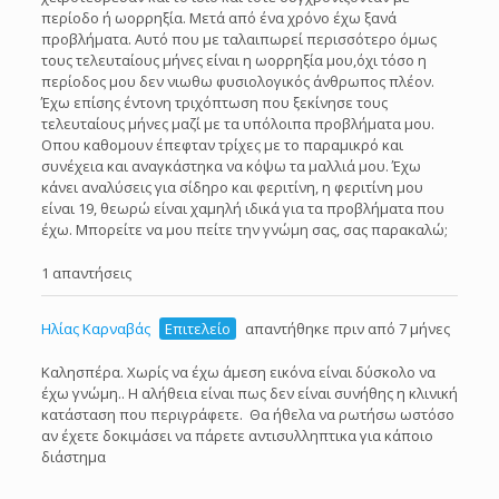
περίοδο ή ωορρηξία. Μετά από ένα χρόνο έχω ξανά
προβλήματα. Αυτό που με ταλαιπωρεί περισσότερο όμως
τους τελευταίους μήνες είναι η ωορρηξία μου,όχι τόσο η
περίοδος μου δεν νιωθω φυσιολογικός άνθρωπος πλέον.
Έχω επίσης έντονη τριχόπτωση που ξεκίνησε τους
τελευταίους μήνες μαζί με τα υπόλοιπα προβλήματα μου.
Οπου καθομουν έπεφταν τρίχες με το παραμικρό και
συνέχεια και αναγκάστηκα να κόψω τα μαλλιά μου. Έχω
κάνει αναλύσεις για σίδηρο και φεριτίνη, η φεριτίνη μου
είναι 19, θεωρώ είναι χαμηλή ιδικά για τα προβλήματα που
έχω. Μπορείτε να μου πείτε την γνώμη σας, σας παρακαλώ;
1 απαντήσεις
Ηλίας Καρναβάς
Επιτελείο
απαντήθηκε πριν από 7 μήνες
Καλησπέρα. Χωρίς να έχω άμεση εικόνα είναι δύσκολο να
έχω γνώμη.. Η αλήθεια είναι πως δεν είναι συνήθης η κλινική
κατάσταση που περιγράφετε. Θα ήθελα να ρωτήσω ωστόσο
αν έχετε δοκιμάσει να πάρετε αντισυλληπτικα για κάποιο
διάστημα