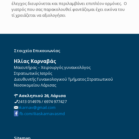
έλεγχος διευρύνεται και περιλαμβάνει επιπλέον ορμόνες. Ο
γιατρός που σας παρακολουθεί φαντάζομαι έχει εικόνα του
τί χρειάζεται να αξιολογήσει
Στοιχεία Επικοινωνίας
Ηλίας Καρναβάς
Μαιευτήρας – Χειρουργός γυναικολόγος
Στρατιωτικός Ιατρός
Διευθυντής Γυναικολογικού Τμήματος Στρατιωτικού
Νοσοκομείου Λάρισας
Ασκληπιού 26, Λάρισα
2413 014976
/
6974 977427
ikarnav@gmail.com
fb.com/iliaskarnavasmd
Sitemap