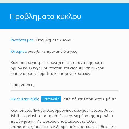
Προβληματα κυκλου
Ρωτήστε μας
›
Προβληματα κυκλου
Κατερινα
ρωτήθηκε πριν από 6 μήνες
Καλησπερα γιατρε σε συνεχεια της απαντησης σας τι
ορμονικο ελεγχο μου προτεινετε γιαρυθμιση κυκλου
κεπαναφορα ωορρηξιας κ αποφυγη κυστεων;
1 απαντήσεις
Ηλίας Καρναβάς
Επιτελείο
απαντήθηκε πριν από 6 μήνες
Καλησπέρα. Ένας απλός ορμονικός έλεγχος περιλαμβάνει
fsh lh e2 prl tsh από την 2η έως την 5η μέρα της περιόδου
πρωί νηστικη. Αν ωστόσο υποψιαζομαστε άλλες
καταστάσεις όπως πχ σύνδρομο πολυκυστικών ωοθηκών ο