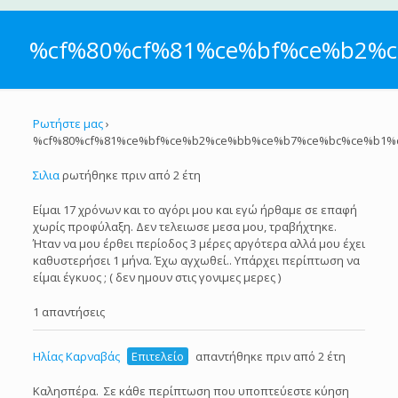
%cf%80%cf%81%ce%bf%ce%b2%
Ρωτήστε μας
›
%cf%80%cf%81%ce%bf%ce%b2%ce%bb%ce%b7%ce%bc%ce%b1%
Σιλια
ρωτήθηκε πριν από 2 έτη
Είμαι 17 χρόνων και το αγόρι μου και εγώ ήρθαμε σε επαφή
χωρίς προφύλαξη. Δεν τελειωσε μεσα μου, τραβήχτηκε.
Ήταν να μου έρθει περίοδος 3 μέρες αργότερα αλλά μου έχει
καθυστερήσει 1 μήνα. Έχω αγχωθεί.. Υπάρχει περίπτωση να
είμαι έγκυος ; ( δεν ημουν στις γονιμες μερες )
1 απαντήσεις
Ηλίας Καρναβάς
Επιτελείο
απαντήθηκε πριν από 2 έτη
Καλησπέρα. Σε κάθε περίπτωση που υποπτεύεστε κύηση