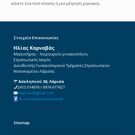
κάνετε ένα τεστ κύησης ή μια μέτρηση χοριακης
Στοιχεία Επικοινωνίας
Ηλίας Καρναβάς
Μαιευτήρας – Χειρουργός γυναικολόγος
Στρατιωτικός Ιατρός
Διευθυντής Γυναικολογικού Τμήματος Στρατιωτικού
Νοσοκομείου Λάρισας
Ασκληπιού 26, Λάρισα
2413 014976
/
6974 977427
ikarnav@gmail.com
fb.com/iliaskarnavasmd
Sitemap