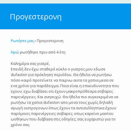
Προγεστερονη
Ρωτήστε μας
›
Προγεστερονη
Ηρώ
ρωτήθηκε πριν από 4 έτη
Καλημέρα σας γιατρέ,
Επειδή δεν έχω σταθερό κύκλο ο γιατρος μου εδωσε
dufaston για πρόκληση περιόδου. Θα ήθελα να ρωτήσω
πόσο καιρό προτείνετε να παιρνω αυτα τα χαπια μεσα σε
ενα χρόνο για παράδειγμα. Ποια είναι η επικινδυνοτητα που
εχουν; εχω διαβάσει οτι έχουν μακροπρόθεσμα σοβαρες
παρενέργειες. Και ανησυχώ. Θα ήθελα πιο συγκεκριμένα να
ρωτήσω τα χαπια dufaston απο μονα τους χωρίς δηλαδή
αγωγή οιστρογονων όπως έχουν τα αντισυλληπτικα έχουν
παρόμοιες παρενέργειες σοβαρες; οπως καρκίνο μαστου
ωοθηκων που διάβασα στις οδηγίες; σας ευχαριστώ για το
χρόνο σας.