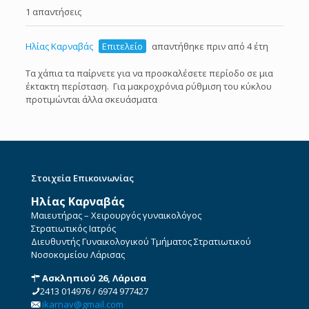
1 απαντήσεις
Ηλίας Καρναβάς
Επιτελείο
απαντήθηκε πριν από 4 έτη
Τα χάπια τα παίρνετε για να προσκαλέσετε περίοδο σε μια
έκτακτη περίσταση. Για μακροχρόνια ρύθμιση του κύκλου
προτιμώνται άλλα σκευάσματα
Στοιχεία Επικοινωνίας
Ηλίας Καρναβάς
Μαιευτήρας – Χειρουργός γυναικολόγος
Στρατιωτικός Ιατρός
Διευθυντής Γυναικολογικού Τμήματος Στρατιωτικού
Νοσοκομείου Λάρισας
Ασκληπιού 26, Λάρισα
2413 014976
/
6974 977427
ikarnav@gmail.com