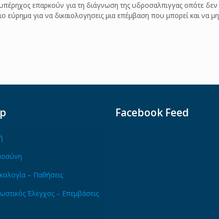
 υπέρηχος επαρκούν για τη διάγνωση της υδροσαλπιγγας οπότε δεν
 εύρημα για να δικαιολογησεις μια επέμβαση που μπορεί και να μ
ap
Facebook Feed
ή
μοσύνη
κολογία – Παθήσεις
ωστικός Έλεγχος – Επεμβάσεις