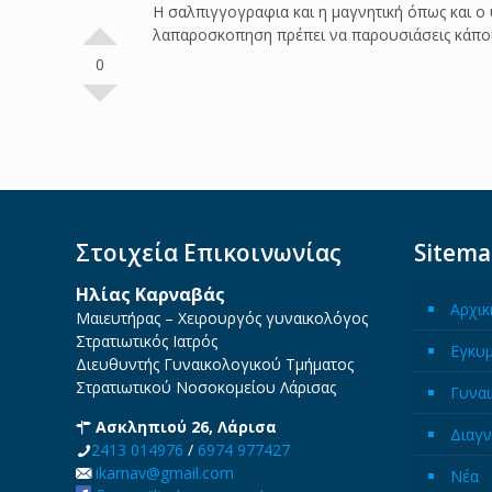
Η σαλπιγγογραφια και η μαγνητική όπως και ο
λαπαροσκοπηση πρέπει να παρουσιάσεις κάποιο
0
Στοιχεία Επικοινωνίας
Sitem
Ηλίας Καρναβάς
Αρχικ
Μαιευτήρας – Χειρουργός γυναικολόγος
Στρατιωτικός Ιατρός
Εγκυ
Διευθυντής Γυναικολογικού Τμήματος
Στρατιωτικού Νοσοκομείου Λάρισας
Γυναι
Ασκληπιού 26, Λάρισα
Διαγν
2413 014976
/
6974 977427
ikarnav@gmail.com
Νέα