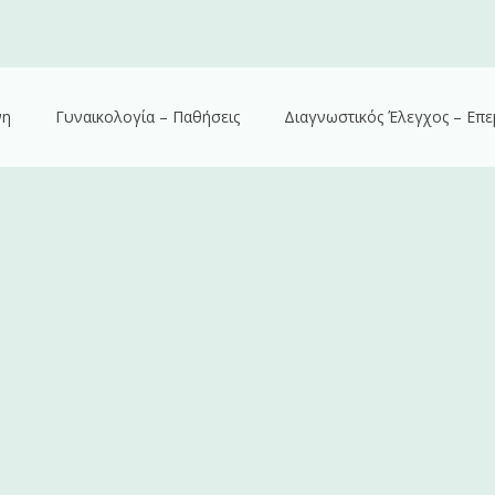
νη
Γυναικολογία – Παθήσεις
Διαγνωστικός Έλεγχος – Επε