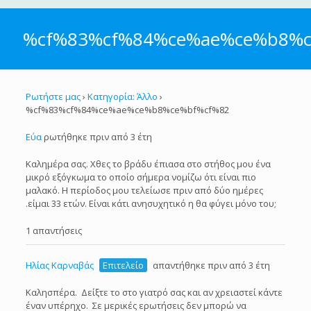
%cf%83%cf%84%ce%ae%ce%b8%c
Ρωτήστε μας
›
Κατηγορία: Άλλο
›
%cf%83%cf%84%ce%ae%ce%b8%ce%bf%cf%82
Εύα
ρωτήθηκε πριν από 3 έτη
Καλημέρα σας. Χθες το βράδυ έπιασα στο στήθος μου ένα
μικρό εξόγκωμα το οποίο σήμερα νομίζω ότι είναι πιο
μαλακό. Η περίοδος μου τελείωσε πριν από δύο ημέρες
.είμαι 33 ετών. Είναι κάτι ανησυχητικό η θα φύγει μόνο του;
1 απαντήσεις
Ηλίας Καρναβάς
Επιτελείο
απαντήθηκε πριν από 3 έτη
Καλησπέρα. Δείξτε το στο γιατρό σας και αν χρειαστεί κάντε
έναν υπέρηχο. Σε μερικές ερωτήσεις δεν μπορώ να