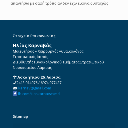
απαντήσω με σαφή τρόπο αν δεν έχω εικόνα δυστυχώς
Στοιχεία Επικοινωνίας
Ηλίας Καρναβάς
Μαιευτήρας – Χειρουργός γυναικολόγος
Στρατιωτικός Ιατρός
Διευθυντής Γυναικολογικού Τμήματος Στρατιωτικού
Νοσοκομείου Λάρισας
Ασκληπιού 26, Λάρισα
2413 014976
/
6974 977427
ikarnav@gmail.com
fb.com/iliaskarnavasmd
Sitemap