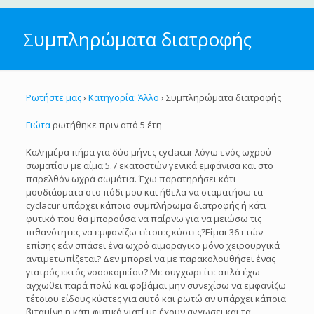
Συμπληρώματα διατροφής
Ρωτήστε μας
›
Κατηγορία: Άλλο
›
Συμπληρώματα διατροφής
Γιώτα
ρωτήθηκε πριν από 5 έτη
Καλημέρα πήρα για δύο μήνες cyclacur λόγω ενός ωχρού
σωματίου με αίμα 5.7 εκατοστών γενικά εμφάνισα και στο
παρελθόν ωχρά σωμάτια. Έχω παρατηρήσει κάτι
μουδιάσματα στο πόδι μου και ήθελα να σταματήσω τα
cyclacur υπάρχει κάποιο συμπλήρωμα διατροφής ή κάτι
φυτικό που θα μπορούσα να παίρνω για να μειώσω τις
πιθανότητες να εμφανίζω τέτοιες κύστες?Είμαι 36 ετών
επίσης εάν σπάσει ένα ωχρό αιμοραγικο μόνο χειρουργικά
αντιμετωπίζεται? Δεν μπορεί να με παρακολουθήσει ένας
γιατρός εκτός νοσοκομείου? Με συγχωρείτε απλά έχω
αγχωθει παρά πολύ και φοβάμαι μην συνεχίσω να εμφανίζω
τέτοιου είδους κύστες για αυτό και ρωτώ αν υπάρχει κάποια
βιταμίνη η κάτι φυτικό γιατί με έχουν αγχωσει και τα