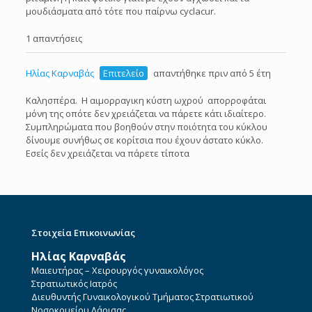
μουδιάσματα από τότε που παίρνω cyclacur.
1 απαντήσεις
Ηλίας Καρναβάς
Επιτελείο
απαντήθηκε πριν από 5 έτη
Καλησπέρα. Η αιμορραγικη κύστη ωχρού απορροφάται
μόνη της οπότε δεν χρειάζεται να πάρετε κάτι ιδιαίτερο.
Συμπληρώματα που βοηθούν στην ποιότητα του κύκλου
δίνουμε συνήθως σε κορίτσια που έχουν άστατο κύκλο.
Εσείς δεν χρειάζεται να πάρετε τίποτα
Στοιχεία Επικοινωνίας
Ηλίας Καρναβάς
Μαιευτήρας – Χειρουργός γυναικολόγος
Στρατιωτικός Ιατρός
Διευθυντής Γυναικολογικού Τμήματος Στρατιωτικού
Νοσοκομείου Λάρισας