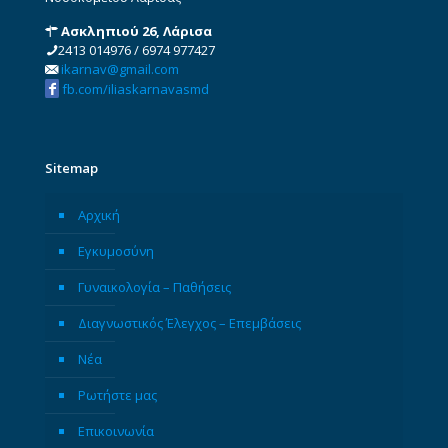
Ασκληπιού 26, Λάρισα
2413 014976
/
6974 977427
ikarnav@gmail.com
fb.com/iliaskarnavasmd
Sitemap
Αρχική
Εγκυμοσύνη
Γυναικολογία – Παθήσεις
Διαγνωστικός Έλεγχος – Επεμβάσεις
Νέα
Ρωτήστε μας
Επικοινωνία