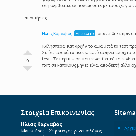
στη σερβιετα.δεν ποναω ουτε με τσουζει για ν
1 απαντήσεις
Ηλίας Καρναβάς
Επιτελείο
απαντήθηκε πριν απ
Καλησπέρα. Κατ αρχήν το αίμα μετά το τεστ π
Σε ότι αφορά το ascus, αυτό αφήνει ανοιχτό 
test. Σε περίπτωση που είναι θετικό τότε γίν
0
παπ σε κάποιους μήνες είναι αποδεκτή αλλά ό
Στοιχεία Επικοινωνίας
Sitem
Ηλίας Καρναβάς
Αρχικ
Μαιευτήρας – Χειρουργός γυναικολόγος