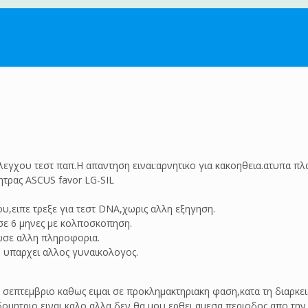
 ελεγχου τεστ παπ.Η απαντηση ειναι:αρνητικο για κακοηθεια.ατυπα
ητρας ASCUS favor LG-SIL
υ,ειπε τρεξε για τεστ DNA,χωρις αλλη εξηγηση.
σε 6 μηνες με κολποσκοπηση.
δωσε αλλη πληροφορια.
 υπαρχει αλλος γυναικολογος.
ον σεπτεμβριο καθως ειμαι σε προκλημακτηριακη φαση,κατα τη διαρκ
ομητριο ειναι καλο αλλα δεν θα μου ερθει αμεσα περιοδος,απο την 