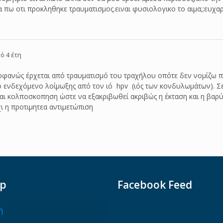
α πω οτι προκληθηκε τραυματισμος.ειναι φυσιολογικο το αιμα;;ευχα
ό 4 έτη
ροφανώς έρχεται από τραυματισμό του τραχήλου οπότε δεν νομίζω π
το ενδεχόμενο λοίμωξης από τον ιό hpv (ιός των κονδυλωμάτων). Σε
εται κολποσκοπηση ώστε να εξακριβωθεί ακριβώς η έκταση και η βαρ
χι η προτιμητεα αντιμετώπιση
ap
Facebook Feed
ή