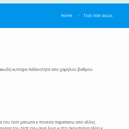
Home
Τεστ παπ αscus
 πλακωδη κυτταρα πιθανοτητα απο χαμηλου βαθμου
εια του τεστ ματωσα κ πονεσα παραπανω απο αλλες
ημερα του τεστ εχω αιμα λιγο κ στο σκουπισμα αλλα κ