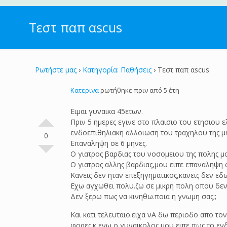
Τεστ παπ αscus
Ρωτήστε μας
›
Κατηγορία: Παθήσεις
›
Τεστ παπ αscus
Κατερινα
ρωτήθηκε πριν από 5 έτη
Eιμαι γυναικα 45ετων.
Πριν 5 ημερες εγινε στο πλαισιο του ετησιου
ενδοεπιθηλιακη αλλοιωση του τραχηλου της μ
0
Eπαναληψη σε 6 μηνες.
Ο γιατρος βαρδιας του νοσομειου της πολης μο
Ο γιατρος αλλης βαρδιας,μου ειπε επαναληψη 
Κανεις δεν ηταν επεξηγηματικος,κανεις δεν ε
Εχω αγχωθει πολυ.ζω σε μικρη πολη οπου δεν
Δεν ξερω πως να κινηθω.ποια η γνωμη σας;;
Και κατι τελευταιο.ειχα νΑ δω περιοδο απο τ
φορες.κ ενω ο γυναικολος μου ειπε πως το ενδ