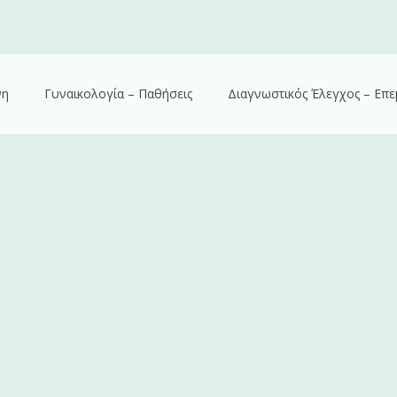
νη
Γυναικολογία – Παθήσεις
Διαγνωστικός Έλεγχος – Επε