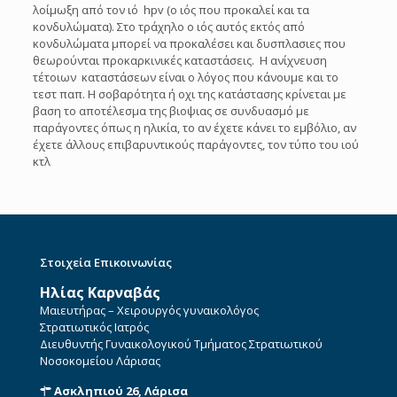
λοίμωξη από τον ιό hpv (ο ιός που προκαλεί και τα
κονδυλώματα). Στο τράχηλο ο ιός αυτός εκτός από
κονδυλώματα μπορεί να προκαλέσει και δυσπλασιες που
θεωρούνται προκαρκινικές καταστάσεις. Η ανίχνευση
τέτοιων καταστάσεων είναι ο λόγος που κάνουμε και το
τεστ παπ. Η σοβαρότητα ή οχι της κατάστασης κρίνεται με
βαση το αποτέλεσμα της βιοψιας σε συνδυασμό με
παράγοντες όπως η ηλικία, το αν έχετε κάνει το εμβόλιο, αν
έχετε άλλους επιβαρυντικούς παράγοντες, τον τύπο του ιού
κτλ
Στοιχεία Επικοινωνίας
Ηλίας Καρναβάς
Μαιευτήρας – Χειρουργός γυναικολόγος
Στρατιωτικός Ιατρός
Διευθυντής Γυναικολογικού Τμήματος Στρατιωτικού
Νοσοκομείου Λάρισας
Ασκληπιού 26, Λάρισα