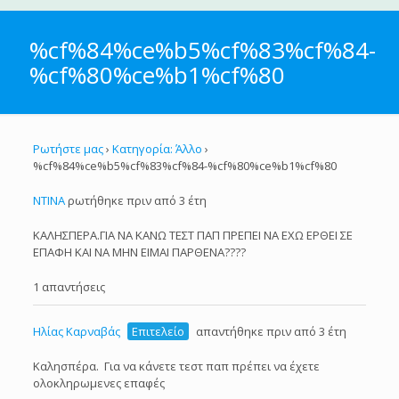
%cf%84%ce%b5%cf%83%cf%84-
%cf%80%ce%b1%cf%80
Ρωτήστε μας
›
Κατηγορία: Άλλο
›
%cf%84%ce%b5%cf%83%cf%84-%cf%80%ce%b1%cf%80
ΝΤΙΝΑ
ρωτήθηκε πριν από 3 έτη
ΚΑΛΗΣΠΕΡΑ.ΓΙΑ ΝΑ ΚΑΝΩ ΤΕΣΤ ΠΑΠ ΠΡΕΠΕΙ ΝΑ ΕΧΩ ΕΡΘΕΙ ΣΕ
ΕΠΑΦΗ ΚΑΙ ΝΑ ΜΗΝ ΕΙΜΑΙ ΠΑΡΘΕΝΑ????
1 απαντήσεις
Ηλίας Καρναβάς
Επιτελείο
απαντήθηκε πριν από 3 έτη
Καλησπέρα. Για να κάνετε τεστ παπ πρέπει να έχετε
ολοκληρωμενες επαφές