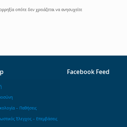
ορρηξία οπότε δεν χρειάζεται να ανησυχείτε
ap
Facebook Feed
ή
μοσύνη
κολογία – Παθήσεις
ωστικός Έλεγχος – Επεμβάσεις