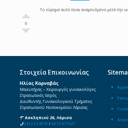
Το εύρημα αυτό είναι αναμενόμενο μετά την ω
0
Στοιχεία Επικοινωνίας
Sitem
Ηλίας Καρναβάς
Αρχικ
Μαιευτήρας – Χειρουργός γυναικολόγος
Στρατιωτικός Ιατρός
Εγκυ
Διευθυντής Γυναικολογικού Τμήματος
Στρατιωτικού Νοσοκομείου Λάρισας
Γυναι
Ασκληπιού 26, Λάρισα
Διαγν
2413 014976
/
6974 977427