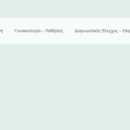
νη
Γυναικολογία – Παθήσεις
Διαγνωστικός Έλεγχος – Επε