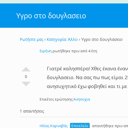
Υγρο στο δουγλασειο
Ρωτήστε μας
›
Κατηγορία: Άλλο
›
Υγρο στο δουγλασειο
Ειρήνη
ρωτήθηκε πριν από 4 έτη
Γιατρέ καλησπέρα! Χθες έκανα έναν
0
δουγλασειο. Να σας πω πως είμαι 2
ανησυχητικό έχω φοβηθεί και τι με
Ετικέτες ερώτησης:
Ανησυχια
1 απαντήσεις
Ηλίας Καρναβάς
Επιτελείο
απαντήθηκε πριν απ