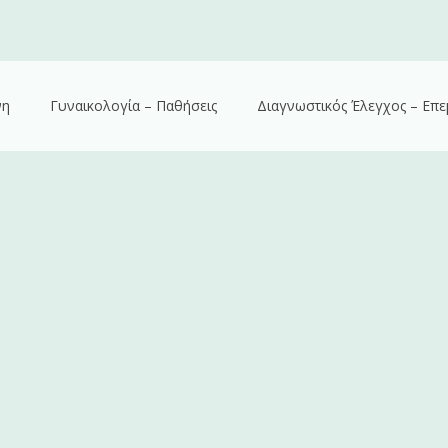
νη
Γυναικολογία – Παθήσεις
Διαγνωστικός Έλεγχος – Επε