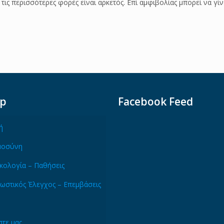
ις περισσότερες φορές είναι αρκετός. Επί αμφιβολίας μπορεί να γί
ap
Facebook Feed
ή
μοσύνη
κολογία – Παθήσεις
ωστικός Έλεγχος – Επεμβάσεις
τε μας