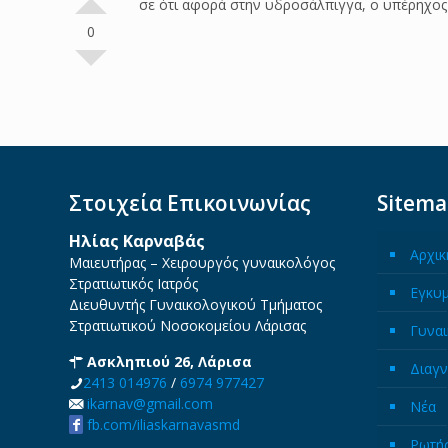
σε ότι αφορά στην υδροσάλπιγγα, ο υπέρηχος τ
0
Στοιχεία Επικοινωνίας
Sitem
Ηλίας Καρναβάς
Αρχικ
Μαιευτήρας – Χειρουργός γυναικολόγος
Στρατιωτικός Ιατρός
Εγκυ
Διευθυντής Γυναικολογικού Τμήματος
Στρατιωτικού Νοσοκομείου Λάρισας
Γυναι
Ασκληπιού 26, Λάρισα
Διαγν
2413 014976
/
6974 977427
ikarnav@gmail.com
Νέα
fb.com/iliaskarnavasmd
Ρωτήσ