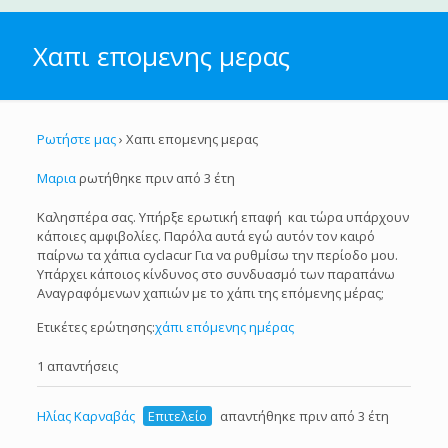
Χαπι επομενης μερας
Ρωτήστε μας
›
Χαπι επομενης μερας
Μαρια
ρωτήθηκε πριν από 3 έτη
Καλησπέρα σας. Υπήρξε ερωτική επαφή και τώρα υπάρχουν
κάποιες αμφιβολίες. Παρόλα αυτά εγώ αυτόν τον καιρό
παίρνω τα χάπια cyclacur Για να ρυθμίσω την περίοδο μου.
Υπάρχει κάποιος κίνδυνος στο συνδυασμό των παραπάνω
Αναγραφόμενων χαπιών με το χάπι της επόμενης μέρας;
Ετικέτες ερώτησης:
χάπι επόμενης ημέρας
1 απαντήσεις
Ηλίας Καρναβάς
Επιτελείο
απαντήθηκε πριν από 3 έτη