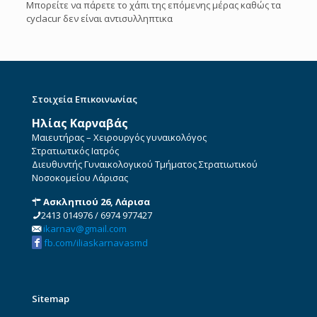
Μπορείτε να πάρετε το χάπι της επόμενης μέρας καθώς τα
cyclacur δεν είναι αντισυλληπτικα
Στοιχεία Επικοινωνίας
Ηλίας Καρναβάς
Μαιευτήρας – Χειρουργός γυναικολόγος
Στρατιωτικός Ιατρός
Διευθυντής Γυναικολογικού Τμήματος Στρατιωτικού
Νοσοκομείου Λάρισας
Ασκληπιού 26, Λάρισα
2413 014976
/
6974 977427
ikarnav@gmail.com
fb.com/iliaskarnavasmd
Sitemap