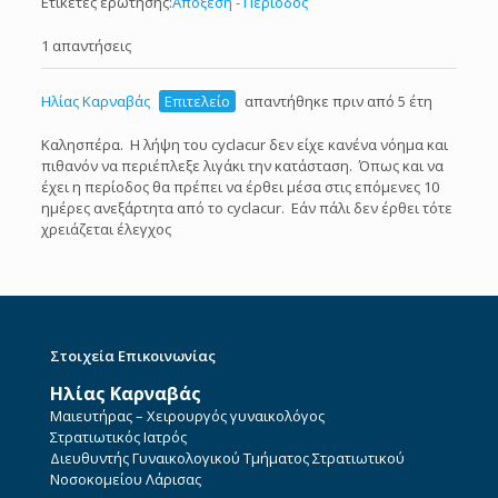
Ετικέτες ερώτησης:
Απόξεση - Περίοδος
1 απαντήσεις
Ηλίας Καρναβάς
Επιτελείο
απαντήθηκε πριν από 5 έτη
Καλησπέρα. Η λήψη του cyclacur δεν είχε κανένα νόημα και
πιθανόν να περιέπλεξε λιγάκι την κατάσταση. Όπως και να
έχει η περίοδος θα πρέπει να έρθει μέσα στις επόμενες 10
ημέρες ανεξάρτητα από το cyclacur. Εάν πάλι δεν έρθει τότε
χρειάζεται έλεγχος
Στοιχεία Επικοινωνίας
Ηλίας Καρναβάς
Μαιευτήρας – Χειρουργός γυναικολόγος
Στρατιωτικός Ιατρός
Διευθυντής Γυναικολογικού Τμήματος Στρατιωτικού
Νοσοκομείου Λάρισας