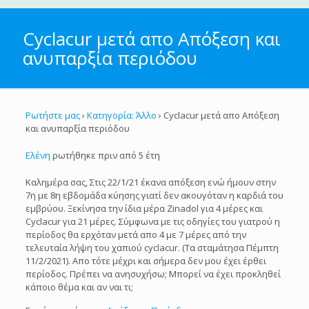
Cyclacur μετά απο Απόξεση και
ανυπαρξία περιόδου
Ρωτήστε μας
›
Κατηγορία: Άλλο
›
Cyclacur μετά απο Απόξεση
και ανυπαρξία περιόδου
Ελένη
ρωτήθηκε πριν από 5 έτη
Καλημέρα σας, Στις 22/1/21 έκανα απόξεση ενώ ήμουν στην
7η με 8η εβδομάδα κύησης γιατί δεν ακουγόταν η καρδιά του
εμβρύου. Ξεκίνησα την ίδια μέρα Zinadol για 4 μέρες και
Cyclacur για 21 μέρες. Σύμφωνα με τις οδηγίες του γιατρού η
περίοδος θα ερχόταν μετά απο 4 με 7 μέρες από την
τελευταία λήψη του χαπιού cyclacur. (Τα σταμάτησα Πέμπτη
11/2/2021). Απο τότε μέχρι και σήμερα δεν μου έχει έρθει
περίοδος. Πρέπει να ανησυχήσω; Μπορεί να έχει προκληθεί
κάποιο θέμα και αν ναι τι;