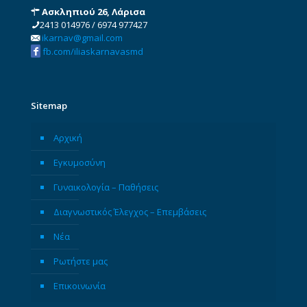
Ασκληπιού 26, Λάρισα
2413 014976
/
6974 977427
ikarnav@gmail.com
fb.com/iliaskarnavasmd
Sitemap
Αρχική
Εγκυμοσύνη
Γυναικολογία – Παθήσεις
Διαγνωστικός Έλεγχος – Επεμβάσεις
Νέα
Ρωτήστε μας
Επικοινωνία