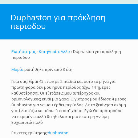
Duphaston για πρόκληση
περιοδου
Ρωτήστε μας
›
Κατηγορία: Άλλο
›
Duphaston για πρόκληση
περιοδου
Μαρία
ρωτήθηκε πριν από 3 έτη
Γεια σας. Είμαι 45 ετων με 2 παιδιά και αυτο το μήνα για
πρωτη φορα δεν μου ηρθε περίοδος (έχω 14 ημέρες
καθυστέρηση). Οι εξετάσεις μου (υπέρηχος και
ορμονολογικες) ειναι μια χαρα. Ο γιατρος μου έδωσε 4 μερες
Duphaston για να μου έρθει περίοδος. Δε τα ξεκίνησα ακόμη
γιατί διστάζω να πάρω “τέτοια” χάπια. Εγώ Θα προτιμούσα
να περιμένω αλλά θα ήθελα και μια δεύτερη γνώμη.
Ευχαριστώ πολύ
Ετικέτες ερώτησης:
duphaston