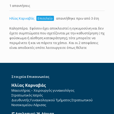
1 απαντήσεις
Ηλίας Καρναβάς
Επιτελείο
απαντήθηκε πριν από 3 έτη
Καλησπέρα. Εφόσον έχει αποκλειστεί η εγκυμοσύνη και δεν
έχετε συμπτώματα που σχετίζονται με την καθυστέρηση ( πχ
φούσκωμα ή αίσθηση κατακράτησης), τότε μπορείτε να
περιμένετε ή και να πάρετε τα χάπια . Και οι 2 αποφάσεις
είναι αποδεκτές οπότε λειτουργειτε όπως θέλετε
Στοιχεία Επικοινωνίας
Ηλίας Καρναβάς
Μαιευτήρας – Χειρουργός γυναικολόγος
Στρατιωτικός Ιατρός
Διευθυντής Γυναικολογικού Τμήματος Στρατιωτικού
Νοσοκομείου Λάρισας
Ασκληπιού 26, Λάρισα