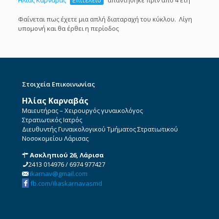
Ηλίας Καρναβάς
Επιτελείο
απαντήθηκε πριν από 4 έτη
Φαίνεται πως έχετε μια απλή διαταραχή του κύκλου. Λίγη
υπομονή και θα έρθει η περίοδος
Στοιχεία Επικοινωνίας
Ηλίας Καρναβάς
Μαιευτήρας – Χειρουργός γυναικολόγος
Στρατιωτικός Ιατρός
Διευθυντής Γυναικολογικού Τμήματος Στρατιωτικού
Νοσοκομείου Λάρισας
Ασκληπιού 26, Λάρισα
2413 014976
/
6974 977427
ikarnav@gmail.com
fb.com/iliaskarnavasmd