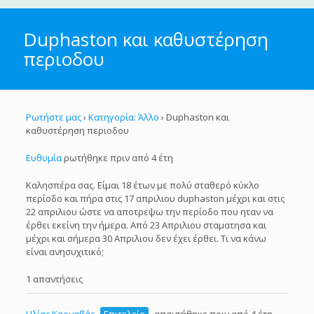
Duphaston και καθυστέρηση
περιοδου
Ρωτήστε μας
›
Κατηγορία: Άλλο
›
Duphaston και
καθυστέρηση περιοδου
Ευθυμία
ρωτήθηκε πριν από 4 έτη
Kαλησπέρα σας. Είμαι 18 έτων με πολύ σταθερό κύκλο
περίοδο και πήρα στις 17 απριλιου duphaston μέχρι και στις
22 απριλιου ώστε να αποτρεψω την περίοδο που ηταν να
έρθει εκείνη την ήμερα. Από 23 Απριλιου σταματησα και
μέχρι και σήμερα 30 Απριλιου δεν έχει έρθει. Τι να κάνω
είναι ανησυχιτικό;
1 απαντήσεις