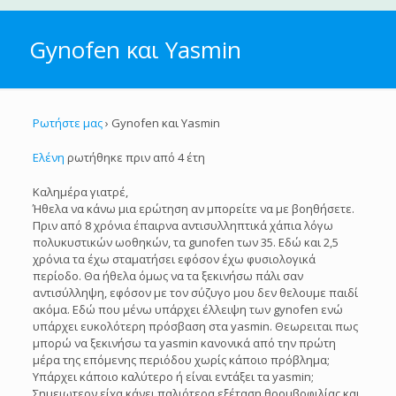
Gynofen και Yasmin
Ρωτήστε μας
›
Gynofen και Yasmin
Ελένη
ρωτήθηκε πριν από 4 έτη
Καλημέρα γιατρέ,
Ήθελα να κάνω μια ερώτηση αν μπορείτε να με βοηθήσετε.
Πριν από 8 χρόνια έπαιρνα αντισυλληπτικά χάπια λόγω
πολυκυστικών ωοθηκών, τα gunofen των 35. Εδώ και 2,5
χρόνια τα έχω σταματήσει εφόσον έχω φυσιολογικά
περίοδο. Θα ήθελα όμως να τα ξεκινήσω πάλι σαν
αντισύλληψη, εφόσον με τον σύζυγο μου δεν θελουμε παιδί
ακόμα. Εδώ που μένω υπάρχει έλλειψη των gynofen ενώ
υπάρχει ευκολότερη πρόσβαση στα yasmin. Θεωρειται πως
μπορώ να ξεκινήσω τα yasmin κανονικά από την πρώτη
μέρα της επόμενης περιόδου χωρίς κάποιο πρόβλημα;
Υπάρχει κάποιο καλύτερο ή είναι εντάξει τα yasmin;
Σημειωτεον είχα κάνει παλιότερα εξέταση θρομβοφιλίας και