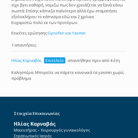
είχε βγει καθαρή, νομιζω πως δεν χρειάζεται να ξανά κάνω
σωστά; Επίσης κάπνιζα παλιότερα αλλά έχω σταματήσει
εξολοκλήρου το κάπνισμα εδώ και 2 χρόνια.
Ευχαριστώ πολύ εκ των προτέρων.
Ετικέτες ερώτησης:
Gynofen και Yasmin
1 απαντήσεις
Ηλίας Καρναβάς
Επιτελείο
απαντήθηκε πριν από 4 έτη
Καλησπέρα. Μπορείτε να πάρετε κανονικά τα yasmin χωρίς
πρόβλημα
Στοιχεία Επικοινωνίας
Ηλίας Καρναβάς
Μαιευτήρας – Χειρουργός γυναικολόγος
Στρατιωτικός Ιατρός