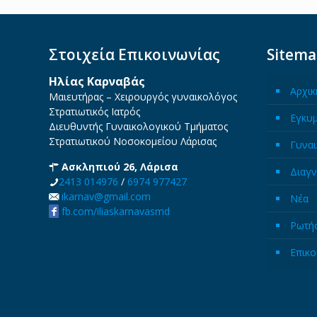
Στοιχεία Επικοινωνίας
Sitem
Ηλίας Καρναβάς
Αρχικ
Μαιευτήρας – Χειρουργός γυναικολόγος
Στρατιωτικός Ιατρός
Εγκυ
Διευθυντής Γυναικολογικού Τμήματος
Στρατιωτικού Νοσοκομείου Λάρισας
Γυναι
Ασκληπιού 26, Λάρισα
Διαγν
2413 014976
/
6974 977427
ikarnav@gmail.com
Νέα
fb.com/iliaskarnavasmd
Ρωτήσ
Επικο